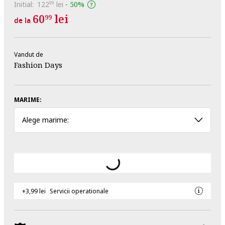
Initial:
122
lei
-
50%
99
60
lei
99
de la
Vandut de
Fashion Days
MARIME:
Alege marime:
+3,99 lei
Servicii operationale