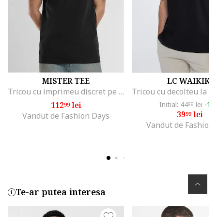
MISTER TEE
LC WAIKIKI
Tricou cu imprimeu discret pe piept, Negru
112
lei
Initial: 44
lei
-11
99
99
39
lei
99
Vandut de Fashion Days
Vandut de Fashion
Te-ar putea interesa