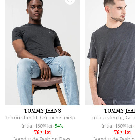
TOMMY JEANS
TOMMY JEAN
Tricou slim fit, Gri inchis melange
Tricou slim fit, Gri 
Initial: 168
lei
-54%
Initial: 168
lei
-5
99
99
76
lei
76
lei
99
99
Vandut de Fashion Days
Vandut de Fashion