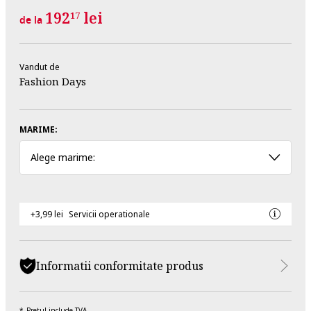
192
lei
17
de la
Vandut de
Fashion Days
MARIME:
Alege marime:
+3,99 lei
Servicii operationale
Informatii conformitate produs
Pretul include TVA.