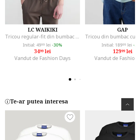
LC WAIKIKI
GAP
Tricou regular-fit din bumbac cu imprimeu grafic, Bej deschis
Initial: 49
lei
-30%
Initial: 189
lei
-3
99
99
34
lei
129
lei
99
99
Vandut de Fashion Days
Vandut de Fashion
Te-ar putea interesa