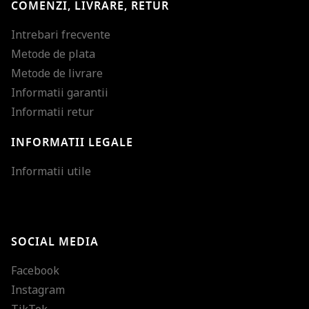
COMENZI, LIVRARE, RETUR
Intrebari frecvente
Metode de plata
Metode de livrare
Informatii garantii
Informatii retur
INFORMATII LEGALE
Mareste dimensiunea
Informatii utile
Micsoreaza dimensiu
Mareste spatierea tex
SOCIAL MEDIA
Micsoreaza spatierea
Facebook
Mareste inaltimea ra
Instagram
Micsoreaza inaltimea