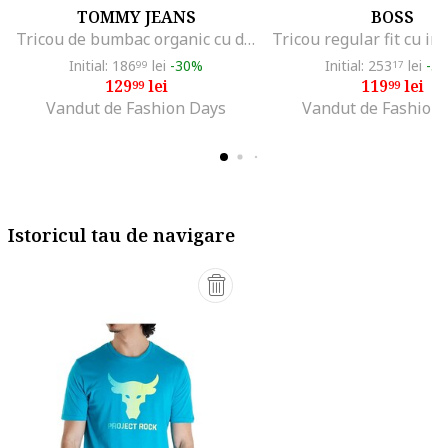
TOMMY JEANS
BOSS
Tricou de bumbac organic cu decolteu la baza gatului, Negru
Initial: 186
lei
-30%
Initial: 253
lei
-5
99
17
129
lei
119
lei
99
99
Vandut de Fashion Days
Vandut de Fashion
Istoricul tau de navigare