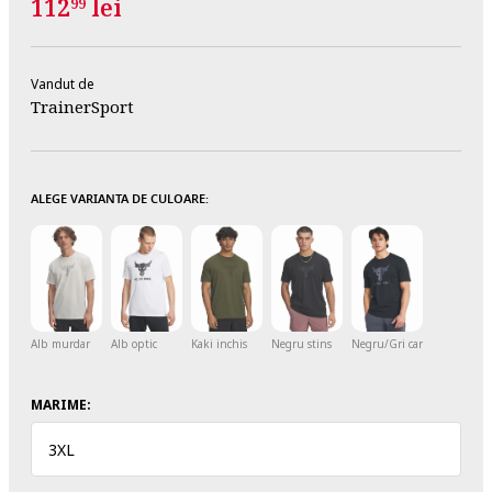
112
lei
99
Vandut de
TrainerSport
ALEGE VARIANTA DE CULOARE:
Alb murdar
Alb optic
Kaki inchis
Negru stins
Negru/Gri carbune
MARIME:
3XL