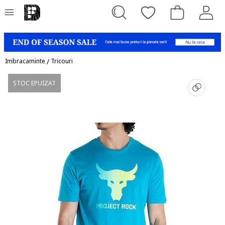
Imbracaminte
/
Tricouri
STOC EPUIZAT