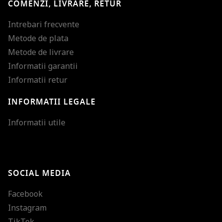
COMENZI, LIVRARE, RETUR
Intrebari frecvente
Metode de plata
Metode de livrare
Informatii garantii
Informatii retur
INFORMATII LEGALE
Mareste dimensiunea
Informatii utile
Micsoreaza dimensiu
Mareste spatierea tex
SOCIAL MEDIA
Micsoreaza spatierea
Facebook
Mareste inaltimea ra
Instagram
Micsoreaza inaltimea
TikTok