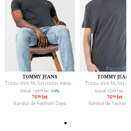
TOMMY JEANS
TOMMY JEAN
Tricou slim fit, Gri inchis melange
Tricou slim fit, Gri 
Initial: 168
lei
-54%
Initial: 168
lei
-5
99
99
76
lei
76
lei
99
99
Vandut de Fashion Days
Vandut de Fashion