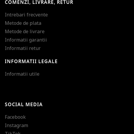
COMENZI, LIVRARE, RETUR
Intrebari frecvente
Metode de plata
Metode de livrare
Informatii garantii
Informatii retur
INFORMATII LEGALE
Mareste dimensiunea
Informatii utile
Micsoreaza dimensiu
Mareste spatierea tex
SOCIAL MEDIA
Micsoreaza spatierea
Facebook
Mareste inaltimea ra
Instagram
Micsoreaza inaltimea
TikTok