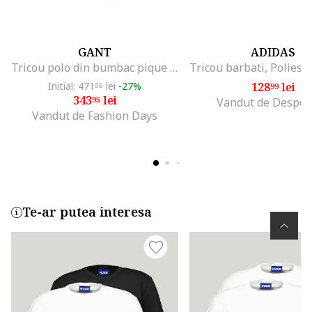
GANT
ADIDAS
Tricou polo din bumbac pique Shield, Verde englez
Initial: 471
lei
-27%
128
lei
95
99
343
lei
95
Vandut de Despor
Vandut de Fashion Days
Te-ar putea interesa