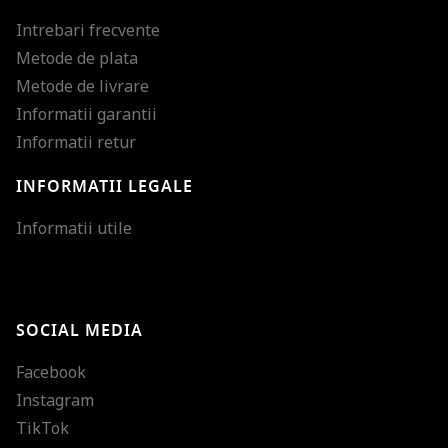
Intrebari frecvente
Metode de plata
Metode de livrare
Informatii garantii
Informatii retur
INFORMATII LEGALE
Mareste dimensiunea
Informatii utile
Micsoreaza dimensiu
Mareste spatierea tex
SOCIAL MEDIA
Micsoreaza spatierea
Facebook
Mareste inaltimea ra
Instagram
Micsoreaza inaltimea
TikTok