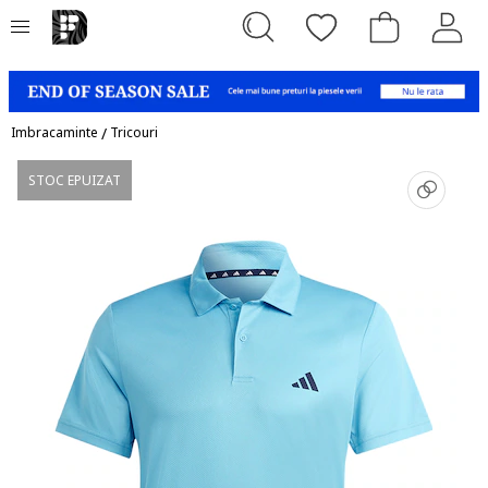
Imbracaminte
/
Tricouri
STOC EPUIZAT