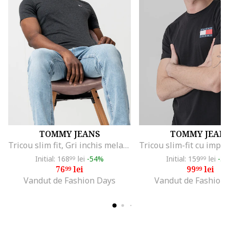
TOMMY JEANS
TOMMY JEAN
Tricou slim fit, Gri inchis melange
Initial: 168
lei
-54%
Initial: 159
lei
-3
99
99
76
lei
99
lei
99
99
Vandut de Fashion Days
Vandut de Fashion