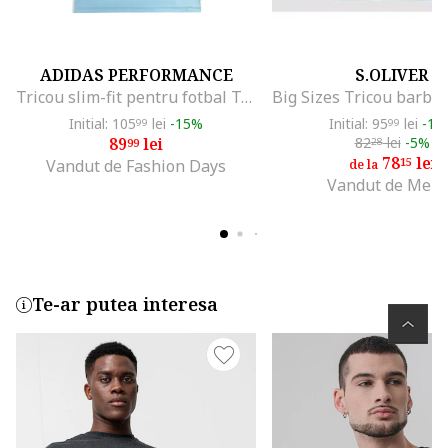
ADIDAS PERFORMANCE
S.OLIVER
Tricou slim-fit pentru fotbal Tabela 23, Albastru glaciar
Initial: 105
lei
-15%
Initial: 95
lei
-18
99
99
89
lei
82
lei
-5%
99
28
78
lei
15
Vandut de Fashion Days
de la
Vandut de Men
Te-ar putea interesa