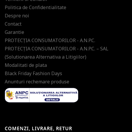
Politica de Confidentialitate
Despre noi
Contact
Garantie
PROTECŢIA CONSUMATORILOR - A.N.P.C.
PROTECŢIA CONSUMATORILOR - A.N.P.C. – SAL
(Solutionarea Alternativa a Litigiilor)
Modalitati de plata
Black Friday Fashion Days
Anunturi rechemare produse
COMENZI, LIVRARE, RETUR