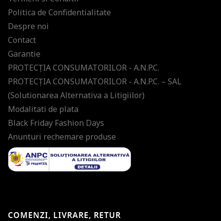
Politica de Confidentialitate
Despre noi
Contact
Garantie
PROTECŢIA CONSUMATORILOR - A.N.P.C.
PROTECŢIA CONSUMATORILOR - A.N.P.C. – SAL
(Solutionarea Alternativa a Litigiilor)
Modalitati de plata
Black Friday Fashion Days
Anunturi rechemare produse
COMENZI, LIVRARE, RETUR