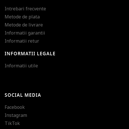
Intrebari frecvente
Metode de plata
Metode de livrare
Informatii garantii
Informatii retur
INFORMATII LEGALE
Mareste dimensiunea
Informatii utile
Micsoreaza dimensiu
Mareste spatierea tex
SOCIAL MEDIA
Micsoreaza spatierea
Facebook
Mareste inaltimea ra
Instagram
Micsoreaza inaltimea
TikTok