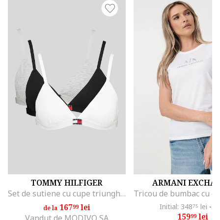
TOMMY HILFIGER
ARMANI EXCHA
Set de sutiene cu cupe triunghiulare si detaliu logo - 3 perechi, Alb/Negru/Gri melange
167
lei
Initial: 348
lei
-5
99
75
de la
159
lei
99
Vandut de MODIVO SA