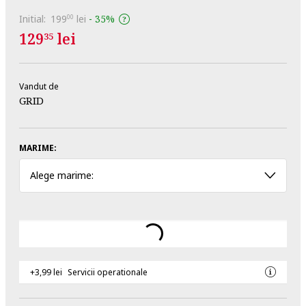
Initial:
199
lei
-
35%
00
129
lei
35
Vandut de
GRID
MARIME:
Alege marime:
+3,99 lei
Servicii operationale