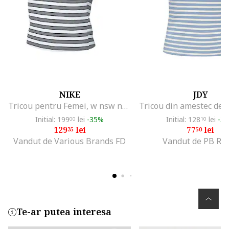
NIKE
JDY
Tricou pentru Femei, w nsw nk chll knt tee pnx, HF9524-100, Alb, Alb
Initial: 199
lei
-35%
Initial: 128
lei
-3
00
10
129
lei
77
lei
35
50
Vandut de Various Brands FD
Vandut de PB Ret
Te-ar putea interesa