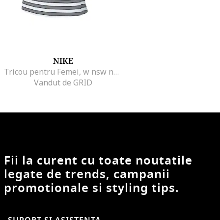
NIKE
Tricou pentru Femei, w nsw nk chll knt tee pnx, HF9524-100, Alb, Alb
Vandut de GRID
Fii la curent cu toate noutatile
legate de trends, campanii
promotionale si styling tips.