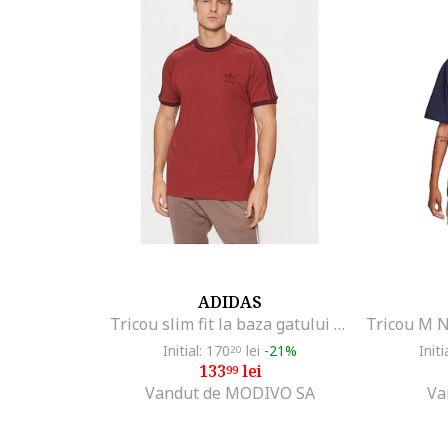
ADIDAS
Tricou slim fit la baza gatului cu logo mic, Rosu
Initial: 170
lei
-21%
Initi
20
133
lei
99
Vandut de MODIVO SA
Va