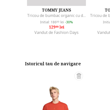
TOMMY JEANS
T
Tricou de bumbac organic cu decolteu la baza gatului, Negru
Initial: 186
lei
-30%
Initi
99
129
lei
99
Vandut de Fashion Days
Vandut
Istoricul tau de navigare