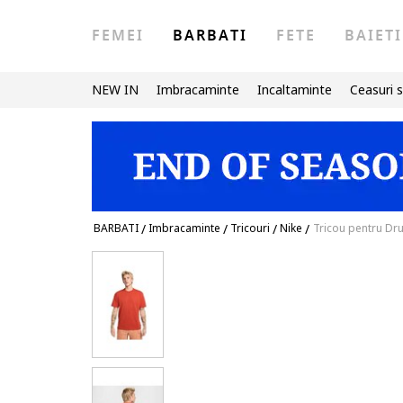
FEMEI
BARBATI
FETE
BAIETI
NEW IN
Imbracaminte
Incaltaminte
Ceasuri s
BARBATI
/
Imbracaminte
/
Tricouri
/
Nike
/
Tricou pentru Dr