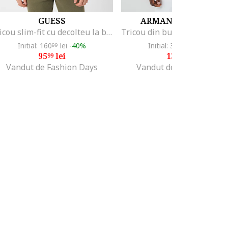
GUESS
ARMANI EXCHANGE
Tricou slim-fit cu decolteu la baza gatului, Alb
Initial: 160
lei
-40%
Initial: 348
lei
-59%
99
75
95
lei
139
lei
99
99
Vandut de Fashion Days
Vandut de Fashion Days