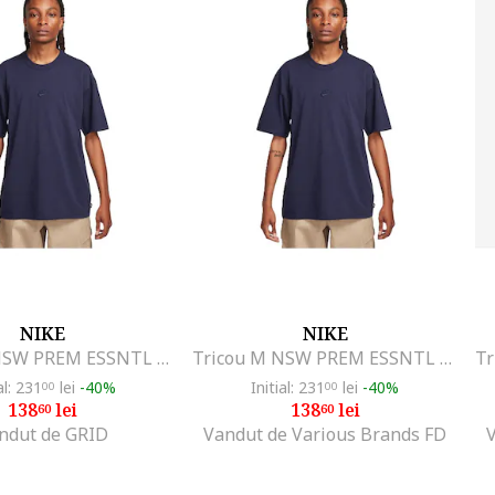
NIKE
NIKE
Tricou M NSW PREM ESSNTL SUST TEE-DO7392-451
Tricou M NSW PREM ESSNTL SUST TEE-DO7392-451
al: 231
lei
-40%
Initial: 231
lei
-40%
00
00
138
lei
138
lei
60
60
ndut de GRID
Vandut de Various Brands FD