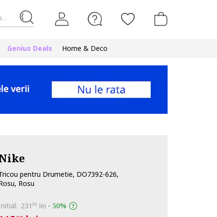
...
Genius Deals
Home & Deco
Nike
Tricou pentru Drumetie, DO7392-626,
Rosu, Rosu
Initial:
231
lei
-
50%
00