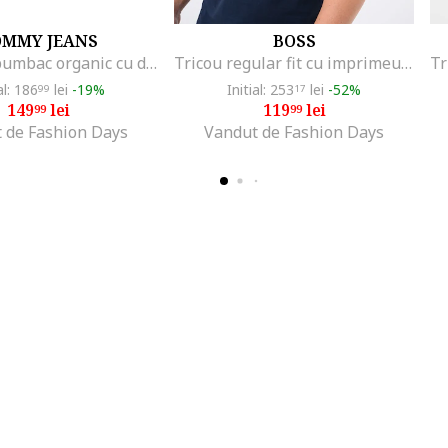
OMMY JEANS
BOSS
Tricou de bumbac organic cu decolteu la baza gatului, Alb
Tricou regular fit cu imprimeu logo cauciucat Thinking, Bleumarin
al: 186
lei
-19%
Initial: 253
lei
-52%
99
17
149
lei
119
lei
99
99
 de Fashion Days
Vandut de Fashion Days