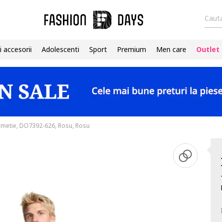
Cauta
i accesorii
Adolescenti
Sport
Premium
Men care
Outlet
umetie, DO7392-626, Rosu, Rosu