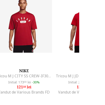
NIKE
NIKE
Tricou M J CITY SS CREW-IF3071-687
Initial: 173
lei
-30%
Initial: 201
lei
-35%
00
00
121
lei
130
lei
10
65
Vandut de Various Brands FD
Vandut de Various Brands