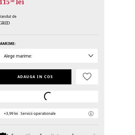
115
lei
50
Vandut de
GRID
MARIME:
Alege marime:
ADAUGA IN COS
+3,99 lei
Servicii operationale