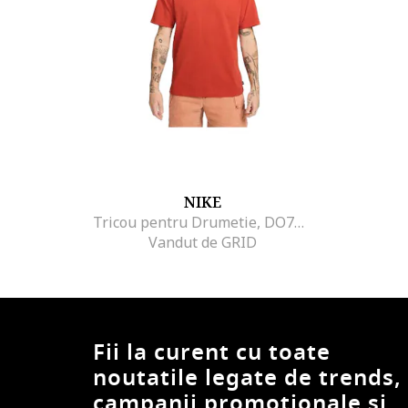
NIKE
Tricou pentru Drumetie, DO7392-626, Rosu, Rosu
Vandut de GRID
Fii la curent cu toate
noutatile legate de trends,
campanii promotionale si