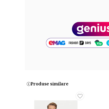
5518113-1_221593
Produse similare