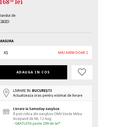
168
lei
50
Vandut de
GRID
MASURA
XS
MAI AVEM DOAR 2
ADAUGA IN COS
LIVRARE IN:
BUCUREŞTI
Actualizeaza oras pentru estimat de livrare
Livrare la Sameday easybox
Il poti ridica din easybox OMV Vasile Milea
Incepand de
Mi, 12 Aug
- GRATUITA peste 299 de lei*