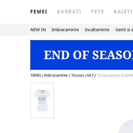
FEMEI
BARBATI
FETE
BAIETI
NEW IN
Imbracaminte
Incaltaminte
Genti si 
FEMEI
/
Imbracaminte
/
Tricouri
/
EA7
/
Tricou pentru Drume