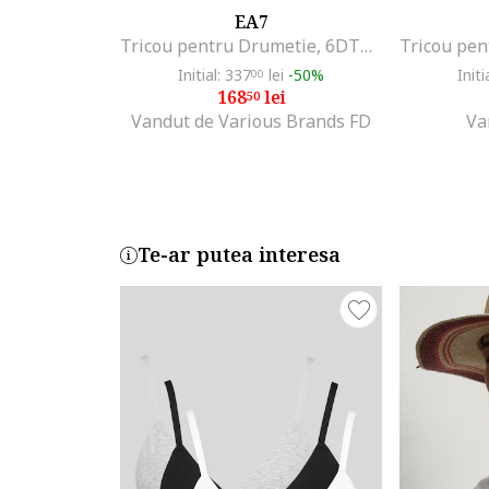
EA7
Tricou pentru Drumetie, 6DTT20-TJQCZ-1100, XS INTL, Alb
Initial: 337
lei
-50%
Initi
00
168
lei
50
Vandut de Various Brands FD
Va
Te-ar putea interesa