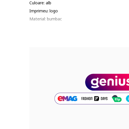
Culoare: alb
Imprimeu: logo
Material: bumbac
Cod produs:
88148848-11_221593
Part number key:
DT78XY3BM