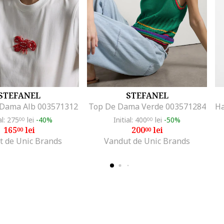
STEFANEL
STEFANEL
 Dama Alb 003571312
Top De Dama Verde 003571284
al: 275
lei
-40%
Initial: 400
lei
-50%
00
00
165
lei
200
lei
00
00
t de Unic Brands
Vandut de Unic Brands