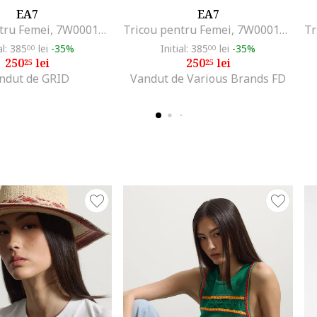
EA7
EA7
Tricou pentru Femei, 7W000182-AF10373-U9024, Verde, Verde
Tricou pentru Femei, 7W000182-AF10373-U9024, Verde, Verde
al: 385
lei
-35%
Initial: 385
lei
-35%
00
00
250
lei
250
lei
25
25
ndut de GRID
Vandut de Various Brands FD