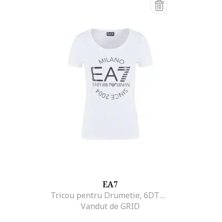
EA7
Tricou pentru Drumetie, 6DTT20-TJQCZ-1100, XS INTL, Alb
Vandut de GRID