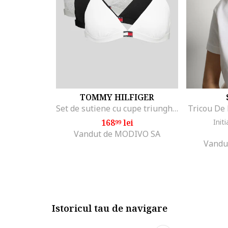
TOMMY HILFIGER
Set de sutiene cu cupe triunghiulare si detaliu logo - 3 perechi, Alb/Negru/Gri melange
Tricou De
168
lei
Initi
99
Vandut de MODIVO SA
Vandu
Istoricul tau de navigare