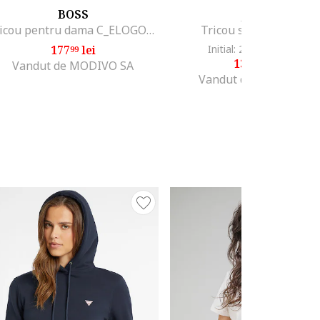
BOSS
JOOP
Tricou pentru dama C_ELOGO_PRINT_7, Bumbac, Alb
Tricou skinny fit, Alb
177
lei
Initial: 234
lei
-40%
99
88
139
lei
15
Vandut de MODIVO SA
Vandut de CHIC CHIC