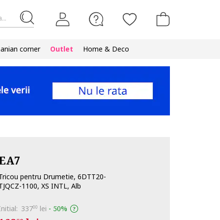
...
nian corner
Outlet
Home & Deco
EA7
Tricou pentru Drumetie, 6DTT20-
TJQCZ-1100, XS INTL, Alb
Initial:
337
lei
-
50%
00