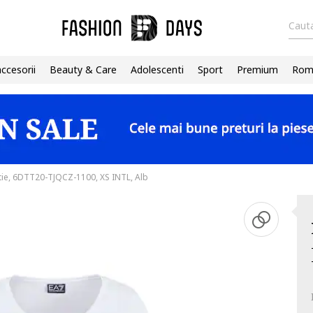
Cauta
accesorii
Beauty & Care
Adolescenti
Sport
Premium
Roma
tie, 6DTT20-TJQCZ-1100, XS INTL, Alb