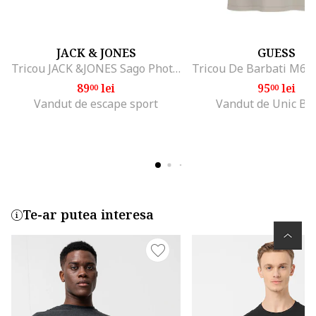
JACK & JONES
GUESS
Tricou JACK &JONES Sago Photo Slub 45498, Alb
89
lei
95
lei
00
00
Vandut de escape sport
Vandut de Unic Br
Te-ar putea interesa