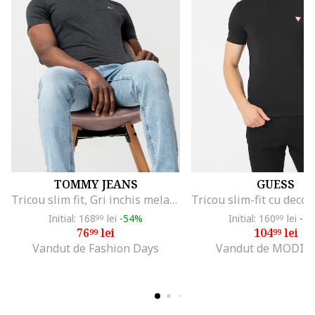
TOMMY JEANS
GUESS
Tricou slim fit, Gri inchis melange
Initial: 168
lei
-54%
Initial: 160
lei
-3
99
99
76
lei
104
lei
99
99
Vandut de Fashion Days
Vandut de MODIV