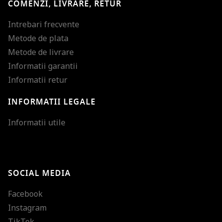
COMENZI, LIVRARE, RETUR
Intrebari frecvente
Metode de plata
Metode de livrare
Informatii garantii
Informatii retur
INFORMATII LEGALE
Mareste dimensiunea
Informatii utile
Micsoreaza dimensiu
Mareste spatierea tex
SOCIAL MEDIA
Micsoreaza spatierea
Facebook
Mareste inaltimea ra
Instagram
Micsoreaza inaltimea
TikTok