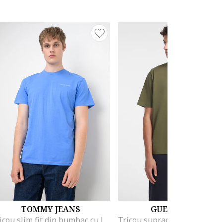
TOMMY JEANS
GUESS JEANS
Tricou slim fit din bumbac cu logo discret