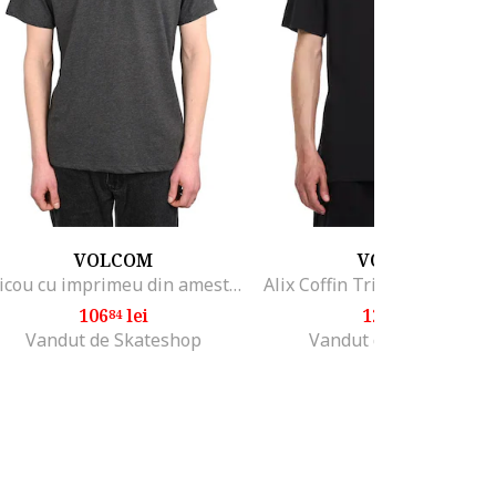
VOLCOM
VOLCOM
Tricou cu imprimeu din amestec de bumbac
106
lei
124
lei
84
70
Vandut de Skateshop
Vandut de Skateshop