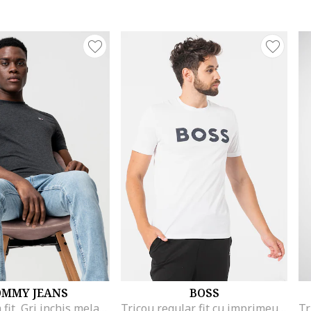
OMMY JEANS
BOSS
Tricou slim fit, Gri inchis melange
Tricou regular fit cu imprimeu logo cauciucat Thinking, Negru/Alb optic