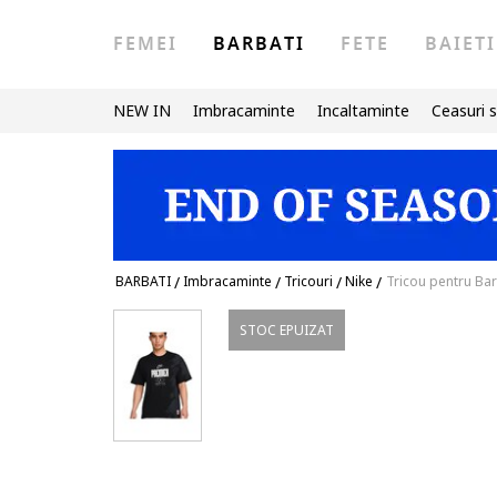
FEMEI
BARBATI
FETE
BAIETI
NEW IN
Imbracaminte
Incaltaminte
Ceasuri s
BARBATI
/
Imbracaminte
/
Tricouri
/
Nike
/
Tricou pentru Bar
STOC EPUIZAT