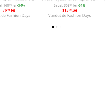
al: 168
lei
-54%
Initial: 309
lei
-61%
99
99
76
lei
119
lei
99
99
 de Fashion Days
Vandut de Fashion Days