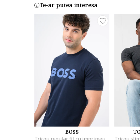
Te-ar putea interesa
BOSS
T
Tricou regular fit cu imprimeu logo cauciucat Thinking, Bleumarin