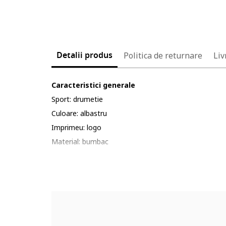
Detalii produs
Politica de returnare
Liv
Caracteristici generale
Sport: drumetie
Culoare: albastru
Imprimeu: logo
Material: bumbac
Cod produs:
5708626-5_221593