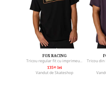
FOX RACING
F
Tricou regular fit cu imprimeu logo
135
lei
41
Vandut de Skateshop
Vand