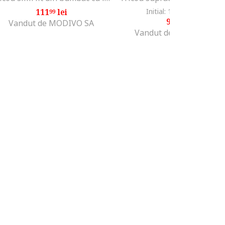
111
lei
Initial: 187
lei
-51%
99
99
90
lei
99
Vandut de MODIVO SA
Vandut de Fashion Days