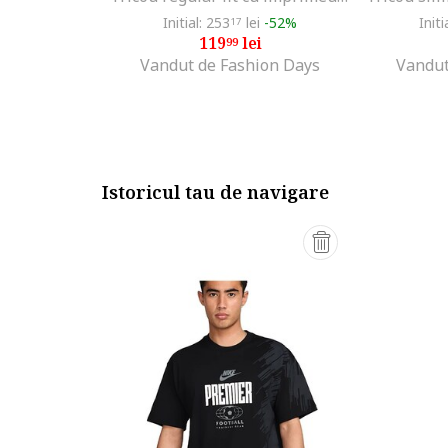
Initial: 253
lei
-52%
Initi
17
119
lei
99
Vandut de Fashion Days
Vandut
Istoricul tau de navigare