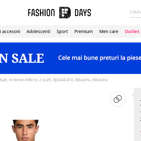
Cauta
i accesorii
Adolescenti
Sport
Premium
Men care
Outlet
bati, m nk tee m90 oc 2 su25, HJ3444-010, Albastru, Albastru