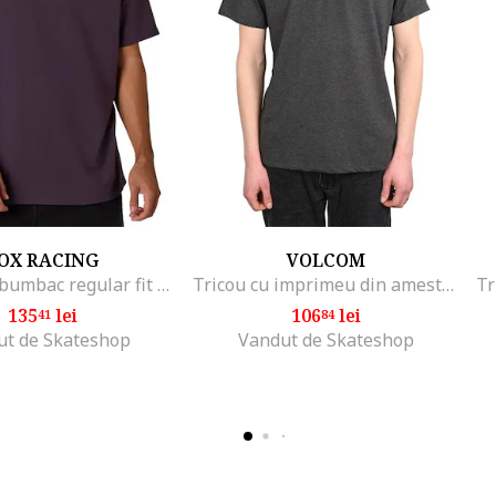
OX RACING
VOLCOM
Tricou din bumbac regular fit cu imprimeu
Tricou cu imprimeu din amestec de bumbac,
135
lei
106
lei
41
84
ut de Skateshop
Vandut de Skateshop