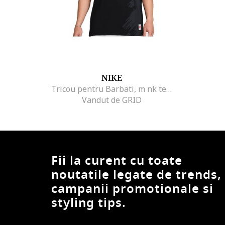
NIKE
Tricou pentru Barbati, m nk tee m90 oc 2 su25, HJ3444-010, Albastru, Albastru
Vandut de GRID
Fii la curent cu toate
noutatile legate de trends,
campanii promotionale si
styling tips.