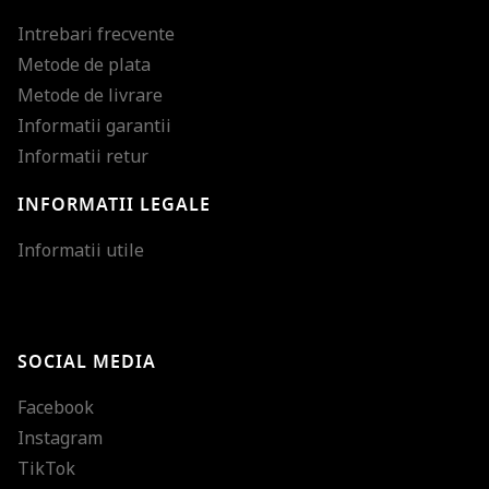
Intrebari frecvente
Metode de plata
Metode de livrare
Informatii garantii
Informatii retur
INFORMATII LEGALE
Mareste dimensiunea
Informatii utile
Micsoreaza dimensiu
Mareste spatierea tex
SOCIAL MEDIA
Micsoreaza spatierea
Facebook
Mareste inaltimea ra
Instagram
Micsoreaza inaltimea
TikTok