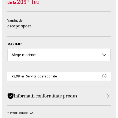
209
lei
00
de la
Vandut de
escape sport
MARIME:
Alege marime:
+3,99 lei
Servicii operationale
Informatii conformitate produs
Pretul include TVA.