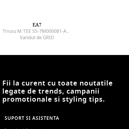
EA7
Tricou M TEE SS-7M000081-AF12874-U8106
Vandut de GRID
Fii la curent cu toate noutatile
legate de trends, campanii
promotionale si styling tips.
SUPORT SI ASISTENTA