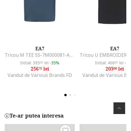
EA7
EA7
Tricou M TEE SS-7M000081-AF12874-U8106
Initial: 395
lei
-35%
Initial: 406
lei
-5
00
00
256
lei
203
lei
75
00
Vandut de Various Brands FD
Vandut de Various Br
Te-ar putea interesa