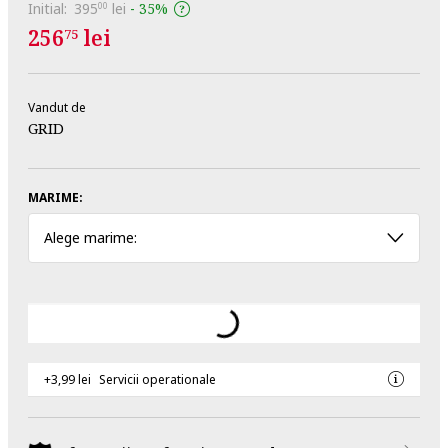
Initial:
395
lei
-
35%
00
256
lei
75
Vandut de
GRID
MARIME:
Alege marime:
+3,99 lei
Servicii operationale