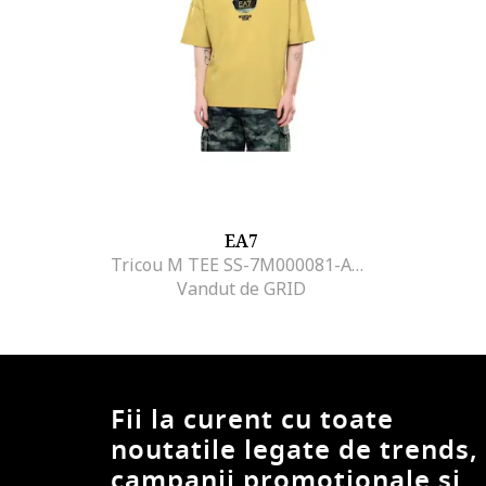
EA7
Tricou M TEE SS-7M000081-AF12874-U7036
Vandut de GRID
Fii la curent cu toate
noutatile legate de trends,
campanii promotionale si