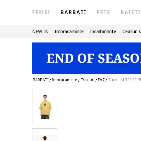
FEMEI
BARBATI
FETE
BAIETI
NEW IN
Imbracaminte
Incaltaminte
Ceasuri s
BARBATI
/
Imbracaminte
/
Tricouri
/
EA7
/
Tricou M TEE SS