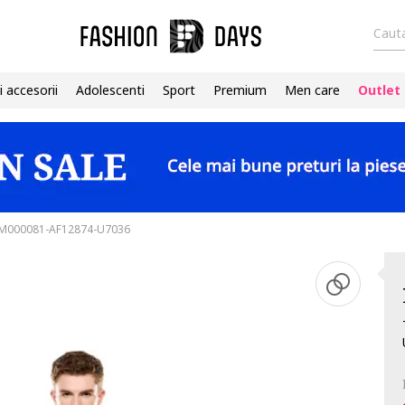
Cauta
i accesorii
Adolescenti
Sport
Premium
Men care
Outlet
-7M000081-AF12874-U7036