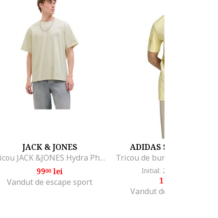
JACK & JONES
ADIDAS SPORTSWEA
Tricou JACK &JONES Hydra Photo 45850, Bej
99
lei
Initial: 203
lei
-40%
00
35
119
lei
99
Vandut de escape sport
Vandut de Fashion Days