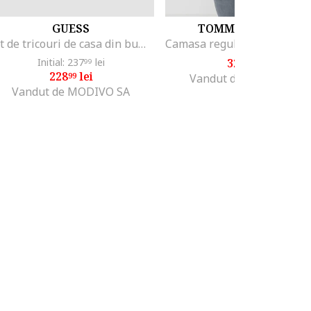
GUESS
TOMMY HILFIGER
Set de tricouri de casa din bumbac - 3 Piese, Alb/Negru/Gri
Initial: 237
lei
320
lei
99
99
228
lei
99
Vandut de MODIVO SA
Vandut de MODIVO SA