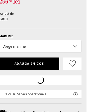
256
lei
75
Vandut de
GRID
MARIME:
Alege marime:
ADAUGA IN COS
+3,99 lei
Servicii operationale