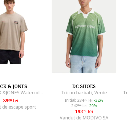
ACK & JONES
DC SHOES
Tricou JACK &JONES Watercolour SS Crew Neck 58663, Kaki
Tricou barbati, Verde
89
lei
Initial: 284
lei
-32%
00
99
242
lei
-20%
24
 de escape sport
193
lei
79
Vandut de MODIVO SA