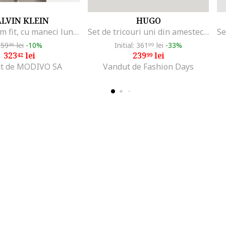
LVIN KLEIN
HUGO
Camasa slim fit, cu maneci lungi
Set de tricouri uni din amestec de bumbac - 2 piese, Alb optic
359
lei
-10%
Initial: 361
lei
-33%
36
99
323
lei
239
lei
42
99
t de MODIVO SA
Vandut de Fashion Days