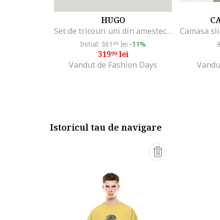
HUGO
CA
Set de tricouri uni din amestec de bumbac - 2 piese, Negru/Alb optic
Initial: 361
lei
-11%
99
319
lei
99
Vandut de Fashion Days
Vandu
Istoricul tau de navigare