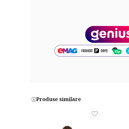
5731427-3_221593
Produse similare