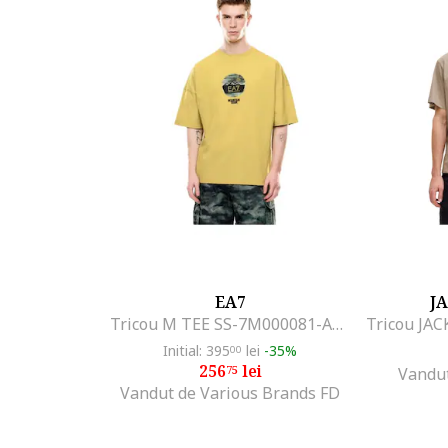
EA7
J
Tricou M TEE SS-7M000081-AF12874-U7036
Initial: 395
lei
-35%
00
256
lei
75
Vandut
Vandut de Various Brands FD