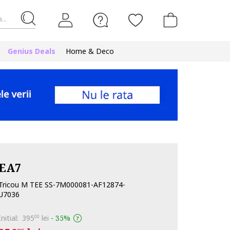
...
Genius Deals
Home & Deco
EA7
Tricou M TEE SS-7M000081-AF12874-
U7036
Initial:
395
lei
-
35%
00