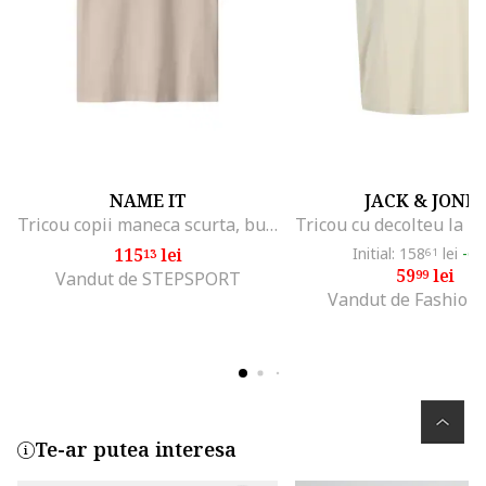
NAME IT
JACK & JONE
Tricou copii maneca scurta, bumbac organic, maro, croiala regulata
115
lei
Initial: 158
lei
-6
13
61
59
lei
99
Vandut de STEPSPORT
Vandut de Fashion
Te-ar putea interesa