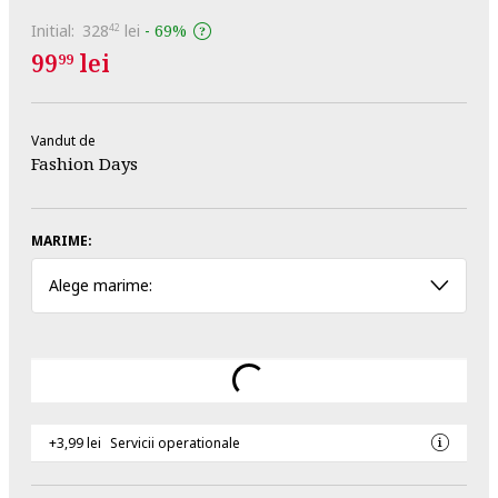
Initial:
328
lei
-
69%
42
99
lei
99
Vandut de
Fashion Days
MARIME:
Alege marime:
+3,99 lei
Servicii operationale