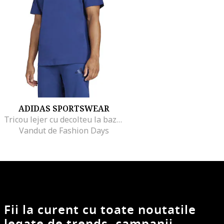
ADIDAS SPORTSWEAR
Tricou lejer cu decolteu la baza gatului All Szn, Albastru inchis
Vandut de Fashion Days
Fii la curent cu toate noutatile
legate de trends, campanii