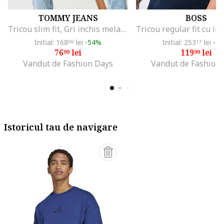
TOMMY JEANS
BOSS
Tricou slim fit, Gri inchis melange
Initial: 168
lei
-54%
Initial: 253
lei
-5
99
17
76
lei
119
lei
99
99
Vandut de Fashion Days
Vandut de Fashion
Istoricul tau de navigare