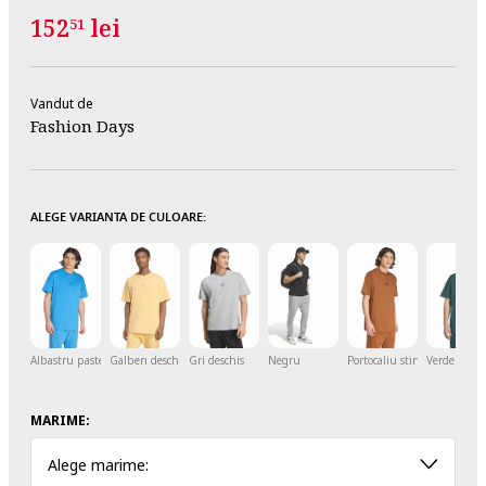
152
lei
51
Vandut de
Fashion Days
ALEGE VARIANTA DE CULOARE:
Albastru pastel/Albastru prafuit
Galben deschis
Gri deschis
Negru
Portocaliu stins
Verde aqua
MARIME:
Alege marime: