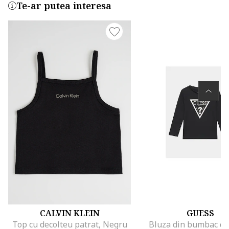
Te-ar putea interesa
CALVIN KLEIN
GUESS
Top cu decolteu patrat, Negru
Bluza din bumbac cu