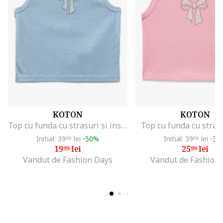
KOTON
KOTON
Top cu funda cu strasuri si insertii din fibra metalica, Albastru pastel
Top cu funda cu stras
Initial: 39
lei
-50%
Initial: 39
lei
-35
99
99
19
lei
25
lei
99
99
Vandut de Fashion Days
Vandut de Fashion