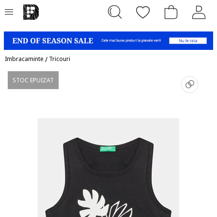
Imbracaminte
/
Tricouri
STOC EPUIZAT