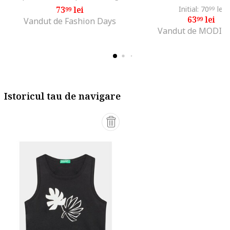
73
lei
Initial: 70
lei
99
99
63
lei
99
Vandut de Fashion Days
Vandut de MODIV
Istoricul tau de navigare