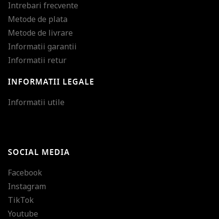
Intrebari frecvente
Metode de plata
Metode de livrare
Informatii garantii
Informatii retur
INFORMATII LEGALE
Mareste dimensiunea
Informatii utile
Micsoreaza dimensiu
Mareste spatierea tex
SOCIAL MEDIA
Micsoreaza spatierea
Facebook
Mareste inaltimea ra
Instagram
Micsoreaza inaltimea
TikTok
Inverseaza culorile
Youtube