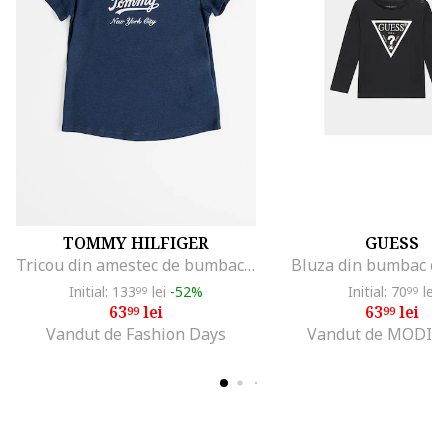
TOMMY HILFIGER
GUESS
Tricou din amestec de bumbac organic si imprimeu logo, Argintiu/Bleumarin
Bluza din bumbac cu
Initial: 133
lei
-52%
Initial: 70
lei
99
99
63
lei
63
lei
99
99
Vandut de Fashion Days
Vandut de MODIV