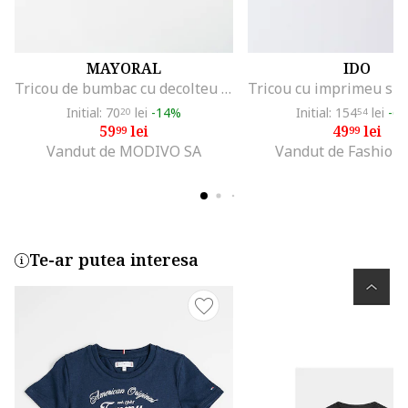
MAYORAL
IDO
Tricou de bumbac cu decolteu la baza gatului, Alb/Negru/Roz
Initial: 70
lei
-14%
Initial: 154
lei
-6
20
54
59
lei
49
lei
99
99
Vandut de MODIVO SA
Vandut de Fashion
Te-ar putea interesa