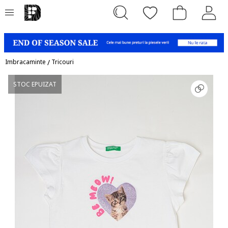
Imbracaminte
/
Tricouri
STOC EPUIZAT