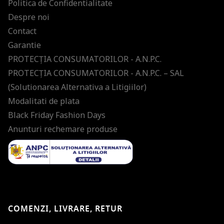
Politica de Confidentialitate
Despre noi
Contact
Garantie
PROTECŢIA CONSUMATORILOR - A.N.P.C.
PROTECŢIA CONSUMATORILOR - A.N.P.C. – SAL
(Solutionarea Alternativa a Litigiilor)
Modalitati de plata
Black Friday Fashion Days
Anunturi rechemare produse
COMENZI, LIVRARE, RETUR