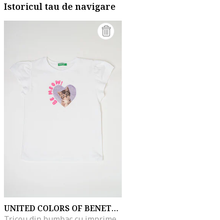
Istoricul tau de navigare
UNITED COLORS OF BENETTON
Tricou din bumbac cu imprimeu, Alb/Lila/Roz