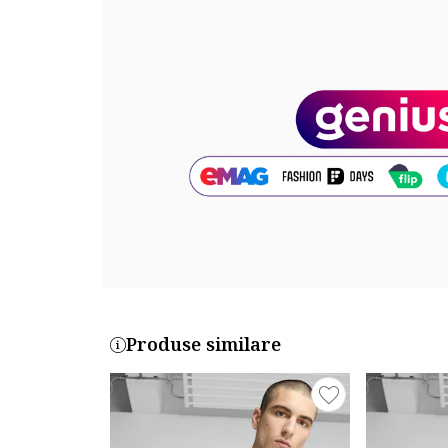
Exterior: 75% bumbac, 25% bumbac reciclat
Cod produs:
684631-16_221593
Produse similare