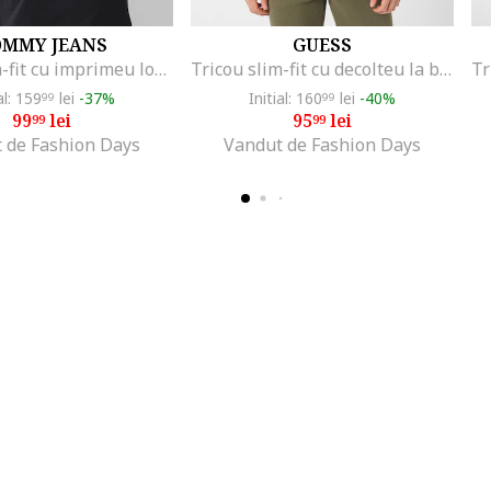
OMMY JEANS
GUESS
Tricou slim-fit cu imprimeu logo, Negru
Tricou slim-fit cu decolteu la baza gatului, Alb
al: 159
lei
-37%
Initial: 160
lei
-40%
99
99
99
lei
95
lei
99
99
 de Fashion Days
Vandut de Fashion Days