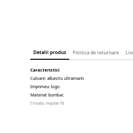
Detalii produs
Politica de returnare
Liv
Caracteristici
Culoare: albastru ultramarin
Imprimeu: logo
Material: bumbac
Croiala: regular fit
Guler: la baza gatului
Lungime maneca: maneca scurta
Compozitie