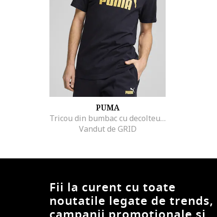
PUMA
Tricou din bumbac cu decolteu la baza gatului si logo
Vandut de GRID
Fii la curent cu toate
noutatile legate de trends,
campanii promotionale si