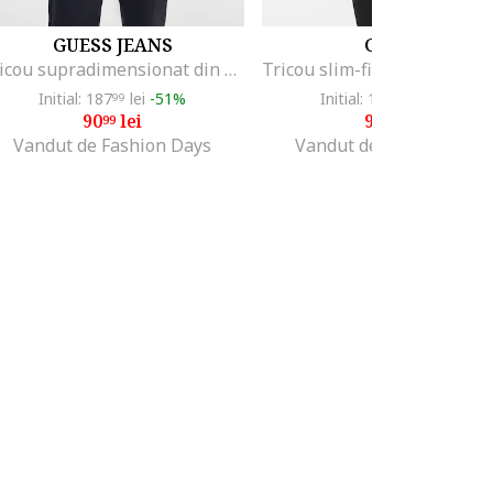
GUESS JEANS
GUESS
Tricou supradimensionat din bumbac cu broderie logo, Kaki
Initial: 187
lei
-51%
Initial: 160
lei
-40%
99
99
90
lei
95
lei
99
99
Vandut de Fashion Days
Vandut de Fashion Days