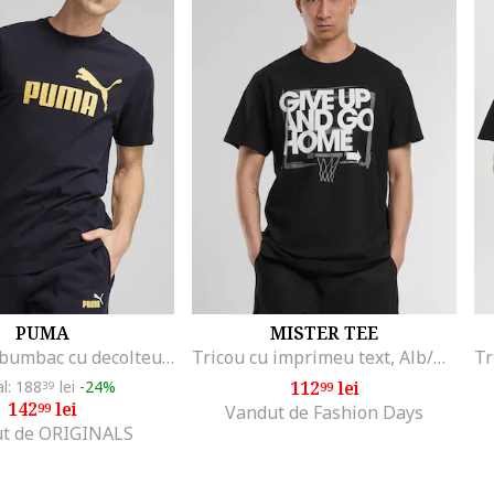
PUMA
MISTER TEE
Tricou din bumbac cu decolteu la baza gatului si logo
Tricou cu imprimeu text, Alb/Negru
al: 188
lei
-24%
112
lei
39
99
142
lei
99
Vandut de Fashion Days
t de ORIGINALS