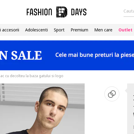
Cauta
i accesorii
Adolescenti
Sport
Premium
Men care
Outlet
c cu decolteu la baza gatului si logo