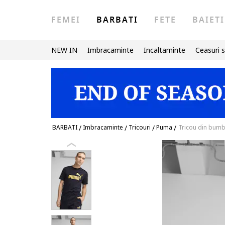
FEMEI
BARBATI
FETE
BAIETI
NEW IN
Imbracaminte
Incaltaminte
Ceasuri s
BARBATI
/
Imbracaminte
/
Tricouri
/
Puma
/
Tricou din bumba