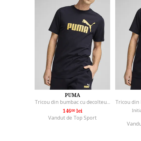
PUMA
Tricou din bumbac cu decolteu la baza gatului si logo
146
lei
Initi
00
Vandut de Top Sport
Vandu