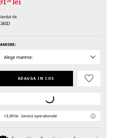
91
lei
20
Vandut de
GRID
MARIME:
Alege marime:
ADAUGA IN COS
+3,99 lei
Servicii operationale