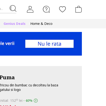
...
Genius Deals
Home & Deco
Puma
Tricou din bumbac cu decolteu la baza
gatului si logo
Initial:
152
lei
-
40%
00