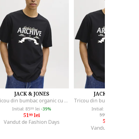
JACK & JONES
JACK & JONES
Tricou din bumbac organic cu decolteu la baza gatului, Gri antracit
Initial: 85
lei
-39%
Initial: 89
lei
-36%
99
99
51
lei
59
lei
-5%
99
99
56
lei
98
Vandut de Fashion Days
Vandut de Menzo