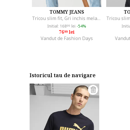
TOMMY JEANS
T
Tricou slim fit, Gri inchis melange
Initial: 168
lei
-54%
Initi
99
76
lei
99
Vandut de Fashion Days
Vandut
Istoricul tau de navigare