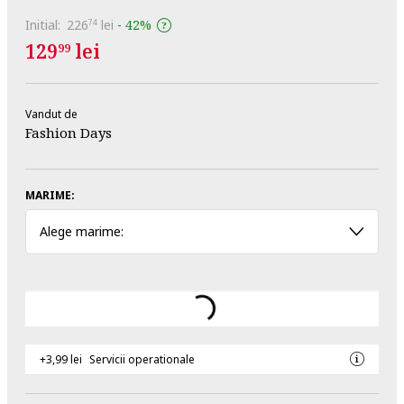
Initial:
226
lei
-
42%
74
129
lei
99
Vandut de
Fashion Days
MARIME:
Alege marime:
+3,99 lei
Servicii operationale