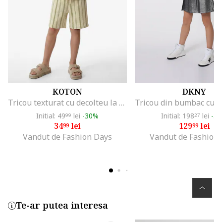
KOTON
DKNY
Tricou texturat cu decolteu la baza gatului, Alb fildes
Initial: 49
lei
-30%
Initial: 198
lei
-3
99
27
34
lei
129
lei
99
99
Vandut de Fashion Days
Vandut de Fashion
Te-ar putea interesa