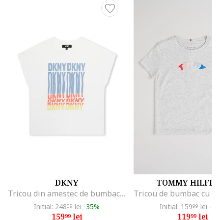
DKNY
TOMMY HILFIG
Tricou din amestec de bumbac cu imprimeu logo, Alb
Initial: 248
lei
-35%
Initial: 159
lei
-2
09
99
159
lei
119
lei
99
99