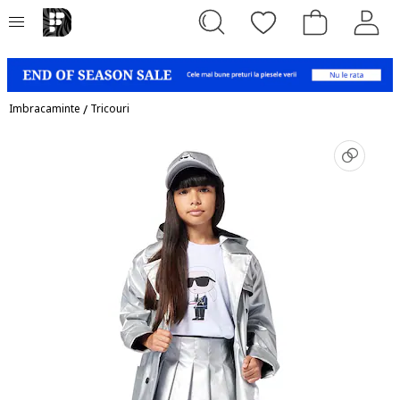
Imbracaminte
/
Tricouri