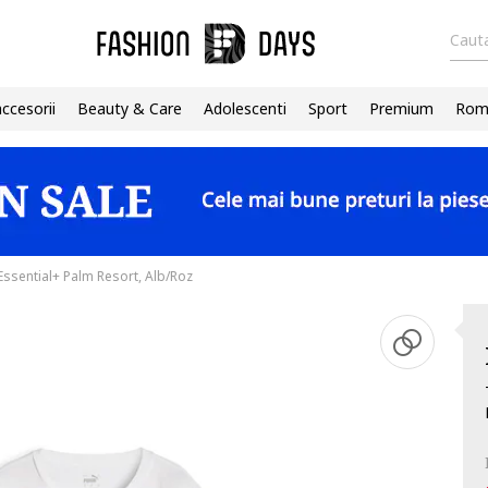
Cauta
accesorii
Beauty & Care
Adolescenti
Sport
Premium
Roma
ssential+ Palm Resort, Alb/Roz