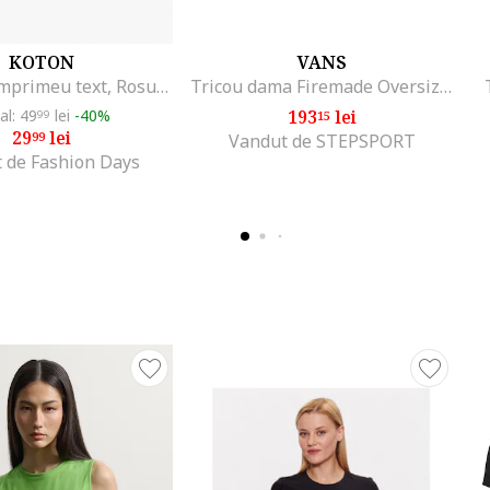
KOTON
VANS
Tricou cu imprimeu text, Rosu/Gri melange
Tricou dama Firemade Oversized, croiala lejera, bumbac, alb,
ial: 49
lei
-40%
193
lei
99
15
29
lei
99
Vandut de STEPSPORT
 de Fashion Days