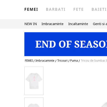
FEMEI
BARBATI
FETE
BAIETI
NEW IN
Imbracaminte
Incaltaminte
Genti si 
FEMEI
/
Imbracaminte
/
Tricouri
/
Puma
/
Tricou de bumbac E