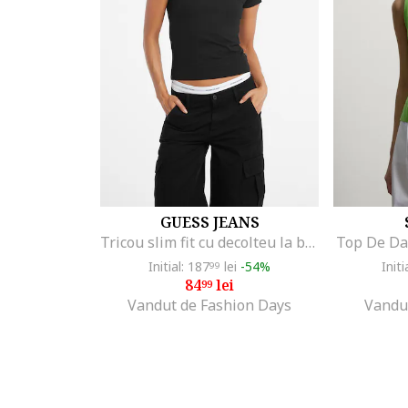
GUESS JEANS
Tricou slim fit cu decolteu la baza gatului, Alb/Negru/Rosu stins
Top De Da
Initial: 187
lei
-54%
Initi
99
84
lei
99
Vandut de Fashion Days
Vandu