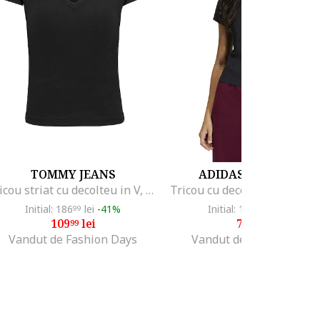
TOMMY JEANS
ADIDAS ORIGINALS
Tricou striat cu decolteu in V, Negru
Initial: 186
lei
-41%
Initial: 131
lei
-39%
99
99
109
lei
79
lei
99
99
Vandut de Fashion Days
Vandut de Fashion Days