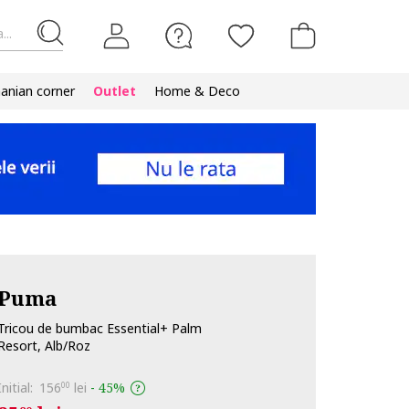
...
nian corner
Outlet
Home & Deco
Puma
Tricou de bumbac Essential+ Palm
Resort, Alb/Roz
Initial:
156
lei
-
45%
00