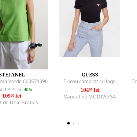
STEFANEL
GUESS
ma Verde 003571390
Tricou cambrat cu logo,
al: 175
lei
-40%
104
lei
00
99
105
lei
00
Vandut de MODIVO SA
t de Unic Brands