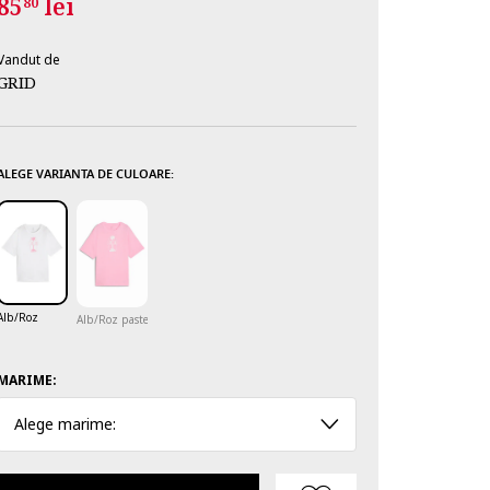
85
lei
80
Vandut de
GRID
ALEGE VARIANTA DE CULOARE:
Alb/Roz
Alb/Roz pastel
MARIME:
Alege marime: