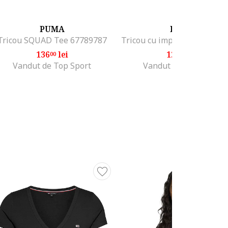
PUMA
PUMA
Tricou SQUAD Tee 67789787
136
lei
125
lei
00
00
Vandut de Top Sport
Vandut de Top Sport