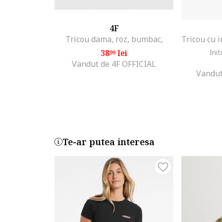
4F
Tricou dama, roz, bumbac,
38
lei
Init
99
Vandut de 4F OFFICIAL
Vandut
Te-ar putea interesa