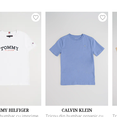
MY HILFIGER
CALVIN KLEIN
Tricou din bumbac cu imprimeu logo, Alb
Tricou din bumbac organic cu aplicatie logo discreta, Albastru pastel