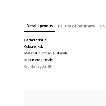
Detalii produs
Politica de returnare
Liv
Caracteristici
Culoare: kaki
Material: bumbac, sustenabil
Imprimeu: animale
Croiala: regular fit
Decolteu: rotund
Lungime maneca: maneca scurta
Detalii: aplicatie cu dinozaur
Compozitie
Exterior: 100% bumbac