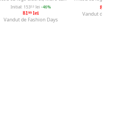
Initial: 153
lei
-46%
87
lei
53
99
81
lei
99
Vandut de MODIVO SA
Vandut de Fashion Days