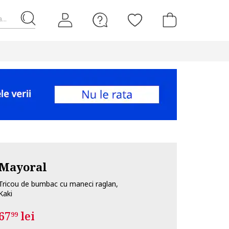
...
Mayoral
Tricou de bumbac cu maneci raglan,
Kaki
67
lei
99