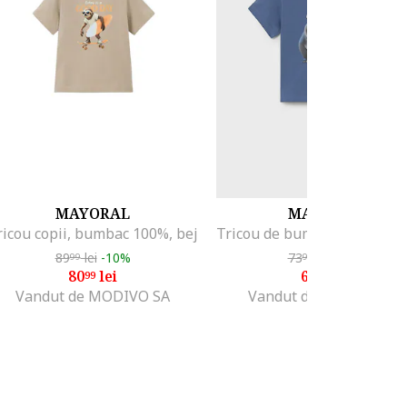
MAYORAL
MAYORAL
ricou copii, bumbac 100%, bej
89
lei
-10%
73
lei
-10%
99
99
80
lei
66
lei
99
58
Vandut de MODIVO SA
Vandut de MODIVO SA