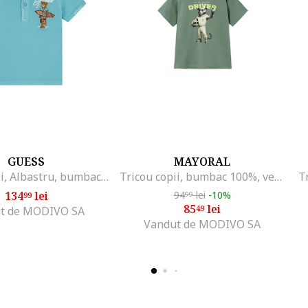
GUESS
MAYORAL
Tricou copii, Albastru, bumbac, maneca scurta
Tricou copii, bumbac 100%, verde
T
134
lei
94
lei
-10%
99
99
85
lei
49
t de MODIVO SA
Vandut de MODIVO SA