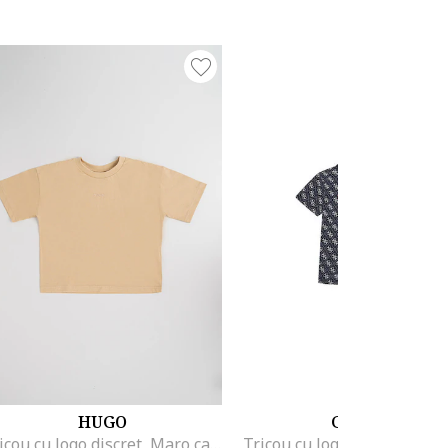
HUGO
GUESS
Tricou cu logo discret, Maro camel
Tricou cu logo si maneci sc