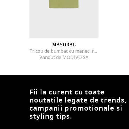
MAYORAL
Tricou de bumbac cu maneci raglan, Kaki
Vandut de MODIVO SA
Fii la curent cu toate
noutatile legate de trends,
campanii promotionale si
styling tips.