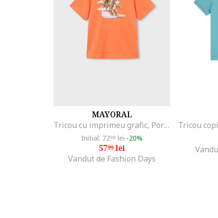
MAYORAL
Tricou cu imprimeu grafic, Portocaliu
Initial: 72
lei
-20%
99
57
lei
99
Vandu
Vandut de Fashion Days