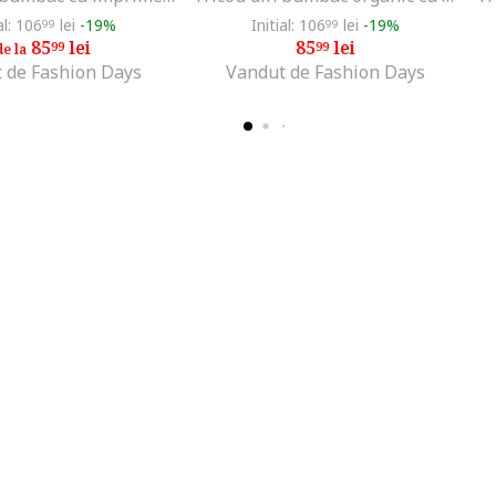
al: 106
lei
-19%
Initial: 106
lei
-19%
99
99
85
lei
85
lei
99
99
de la
 de Fashion Days
Vandut de Fashion Days