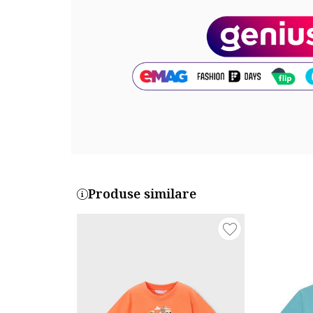
Cod produs:
1028-014_232904
Produse similare