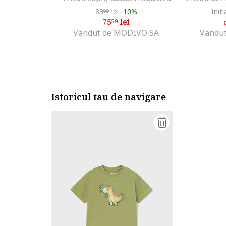
83
lei
-10%
Initi
99
75
lei
59
Vandut de MODIVO SA
Vandut
Istoricul tau de navigare