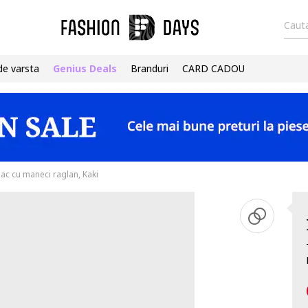
Cauta
de varsta
Genius Deals
Branduri
CARD CADOU
c cu maneci raglan, Kaki