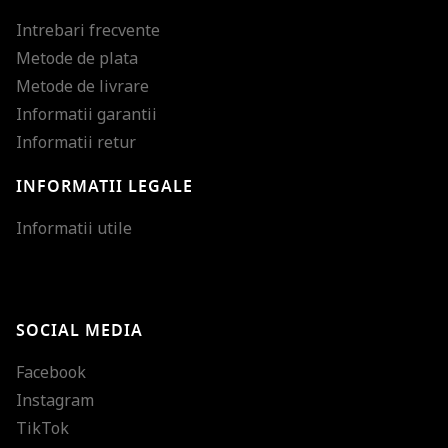
Intrebari frecvente
Metode de plata
Metode de livrare
Informatii garantii
Informatii retur
INFORMATII LEGALE
Mareste dimensiunea
Informatii utile
Micsoreaza dimensiu
Mareste spatierea tex
SOCIAL MEDIA
Micsoreaza spatierea
Facebook
Mareste inaltimea ra
Instagram
Micsoreaza inaltimea
TikTok