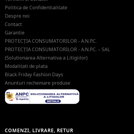
Politica de Confidentialitate
Despre noi
Contact
Garantie
PROTECŢIA CONSUMATORILOR - A.N.P.C.
PROTECŢIA CONSUMATORILOR - A.N.P.C. – SAL
(Solutionarea Alternativa a Litigiilor)
Modalitati de plata
Black Friday Fashion Days
Anunturi rechemare produse
COMENZI, LIVRARE, RETUR