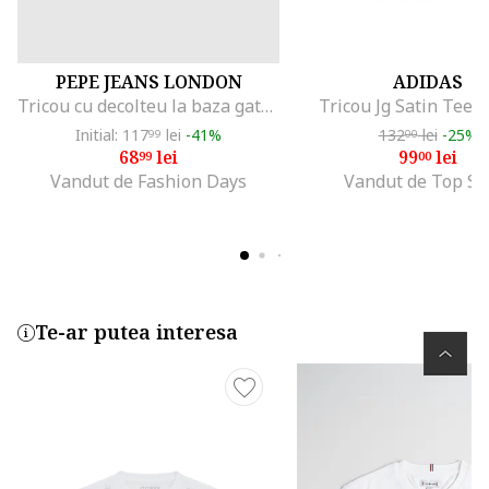
PEPE JEANS LONDON
ADIDAS
Tricou cu decolteu la baza gatului si logo stralucitor, Alb optic/Argintiu
Tricou Jg Satin Tee 
Initial: 117
lei
-41%
132
lei
-25%
99
00
68
lei
99
lei
99
00
Vandut de Fashion Days
Vandut de Top Sp
Te-ar putea interesa