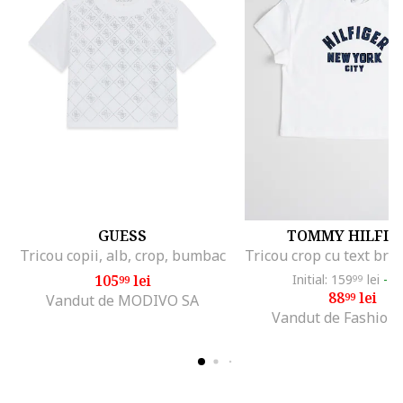
GUESS
TOMMY HILFIG
Tricou copii, alb, crop, bumbac
105
lei
Initial: 159
lei
-4
99
99
88
lei
99
Vandut de MODIVO SA
Vandut de Fashion