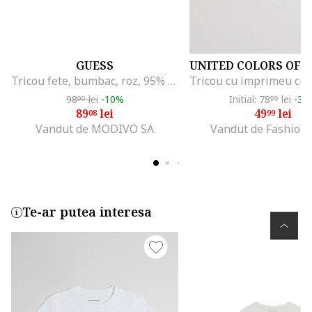
GUESS
Tricou fete, bumbac, roz, 95% bumbac/5% elastan
98
lei
-10%
Initial: 78
lei
-36
99
99
89
lei
49
lei
08
99
Vandut de MODIVO SA
Vandut de Fashion
Te-ar putea interesa