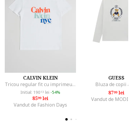
CALVIN KLEIN
GUESS
Tricou regular fit cu imprimeu logo, Portocaliu mandarina/Alb optic/Verde aquamarin
Bluza de copii a
Initial: 190
lei
-54%
87
lei
13
99
85
lei
99
Vandut de MODIV
Vandut de Fashion Days