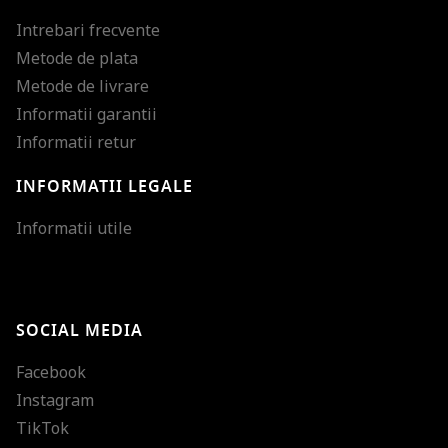
Intrebari frecvente
Metode de plata
Metode de livrare
Informatii garantii
Informatii retur
INFORMATII LEGALE
Mareste dimensiunea
Informatii utile
Micsoreaza dimensiu
Mareste spatierea tex
SOCIAL MEDIA
Micsoreaza spatierea
Facebook
Mareste inaltimea ra
Instagram
Micsoreaza inaltimea
TikTok