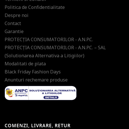
Politica de Confidentialitate
Despre noi
Contact
Garantie
PROTECŢIA CONSUMATORILOR - A.N.P.C.
PROTECŢIA CONSUMATORILOR - A.N.P.C. – SAL
(Solutionarea Alternativa a Litigiilor)
Modalitati de plata
Black Friday Fashion Days
Anunturi rechemare produse
COMENZI, LIVRARE, RETUR