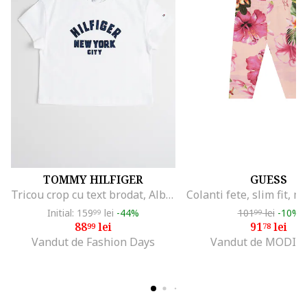
TOMMY HILFIGER
GUESS
Tricou crop cu text brodat, Albastru ultramarin/Alb optic
Initial: 159
lei
-44%
101
lei
-10%
99
99
88
lei
91
lei
99
78
Vandut de Fashion Days
Vandut de MODIV