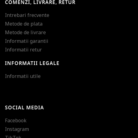
COMENZI, LIVRARE, RETUR
Intrebari frecvente
Metode de plata
Metode de livrare
Informatii garantii
Informatii retur
INFORMATII LEGALE
Mareste dimensiunea
Informatii utile
Micsoreaza dimensiu
Mareste spatierea tex
SOCIAL MEDIA
Micsoreaza spatierea
Facebook
Mareste inaltimea ra
Instagram
Micsoreaza inaltimea
TikTok