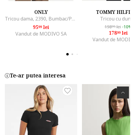
ONLY
TOMMY HILFIG
Tricou dama, 2390, Bumbac/Poliester, Verde
Tricou cu dungi
95
lei
198
lei
-10%
99
99
178
lei
99
Vandut de MODIVO SA
Vandut de MODIV
Te-ar putea interesa