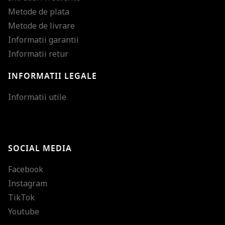
Metode de plata
Metode de livrare
Informatii garantii
Informatii retur
INFORMATII LEGALE
Mareste dimensiunea
Informatii utile
Micsoreaza dimensiu
Mareste spatierea tex
SOCIAL MEDIA
Micsoreaza spatierea
Facebook
Mareste inaltimea ra
Instagram
Micsoreaza inaltimea
TikTok
Inverseaza culorile
Youtube