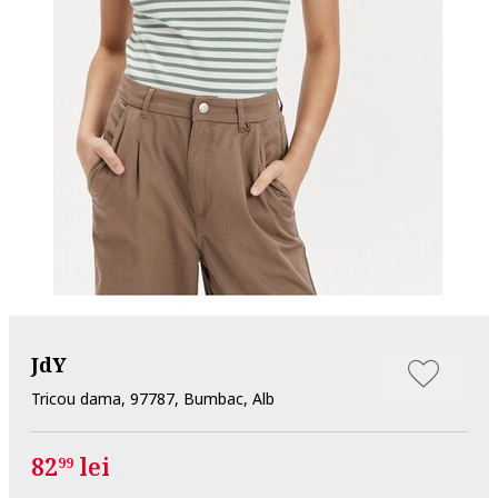
JdY
Tricou dama, 97787, Bumbac, Alb
82
lei
99