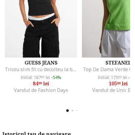
GUESS JEANS
STEFANEL
Tricou slim fit cu decolteu la baza gatului, Alb/Negru/Rosu stins
Top De Dama Verde 0
Initial: 187
lei
-54%
Initial: 175
lei
-4
99
00
84
lei
105
lei
99
00
Vandut de Fashion Days
Vandut de Unic Br
Istoricul tau de navigare