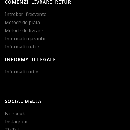
COMENZI, LIVRARE, RETUR
Intrebari frecvente
Metode de plata
Metode de livrare
Informatii garantii
Informatii retur
INFORMATII LEGALE
Mareste dimensiunea
Informatii utile
Micsoreaza dimensiu
Mareste spatierea tex
SOCIAL MEDIA
Micsoreaza spatierea
Facebook
Mareste inaltimea ra
Instagram
Micsoreaza inaltimea
TikTok