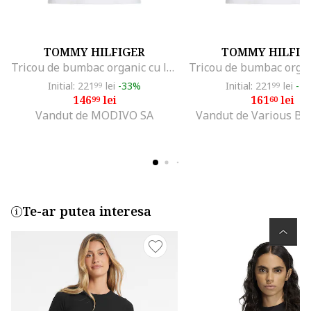
TOMMY HILFIGER
TOMMY HILFIG
Tricou de bumbac organic cu logo discret, Alb
Initial: 221
lei
-33%
Initial: 221
lei
-2
99
99
146
lei
161
lei
99
60
Vandut de MODIVO SA
Vandut de Various Br
Te-ar putea interesa