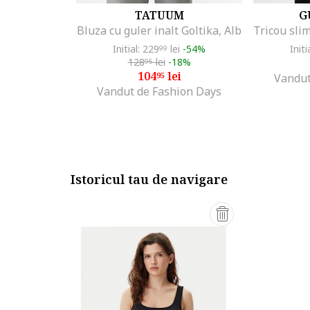
TATUUM
G
Bluza cu guler inalt Goltika, Alb
Initial: 229
lei
-54%
Initi
99
128
lei
-18%
95
104
lei
95
Vandut
Vandut de Fashion Days
Istoricul tau de navigare