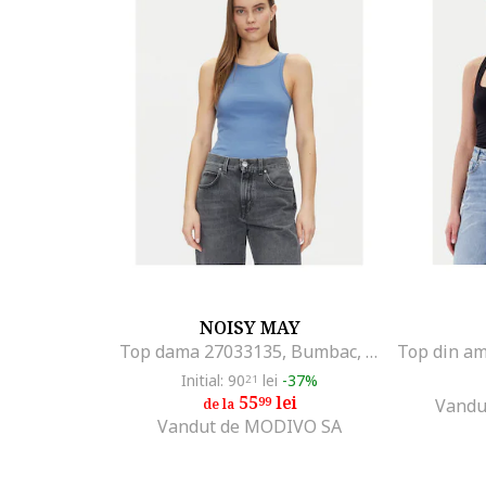
NOISY MAY
Top dama 27033135, Bumbac, Albastru, Albastru
Initial: 90
lei
-37%
21
55
lei
99
Vandu
de la
Vandut de MODIVO SA