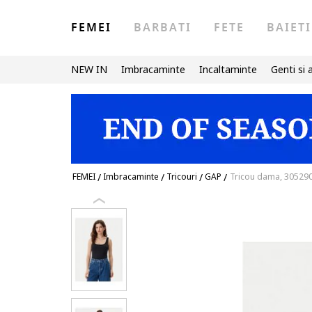
FEMEI
BARBATI
FETE
BAIETI
NEW IN
Imbracaminte
Incaltaminte
Genti si 
FEMEI
/
Imbracaminte
/
Tricouri
/
GAP
/
Tricou dama, 30529