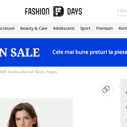
Cauta
accesorii
Beauty & Care
Adolescenti
Sport
Premium
Roma
0069, Bumbac/Modal, Negru, Negru