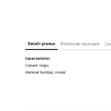
Detalii produs
Politica de returnare
Liv
Caracteristici
Culoare: negru
Material: bumbac, modal
Cod produs:
5629950-12_232904