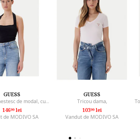
GUESS
GUESS
Top din amestesc de modal, cu decolteu halter, Negru
Tricou dama,
146
lei
103
lei
99
99
t de MODIVO SA
Vandut de MODIVO SA