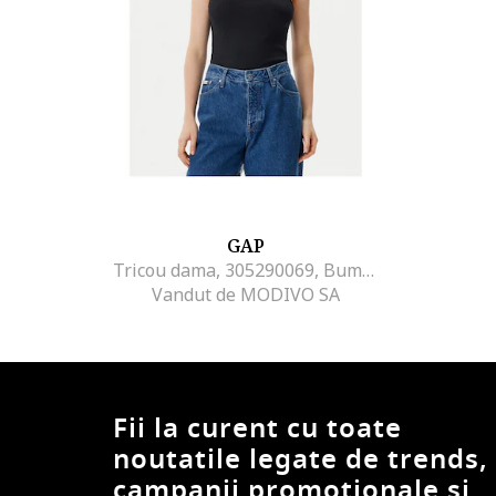
GAP
Tricou dama, 305290069, Bumbac/Modal, Negru, Negru
Vandut de MODIVO SA
Fii la curent cu toate
noutatile legate de trends,
campanii promotionale si