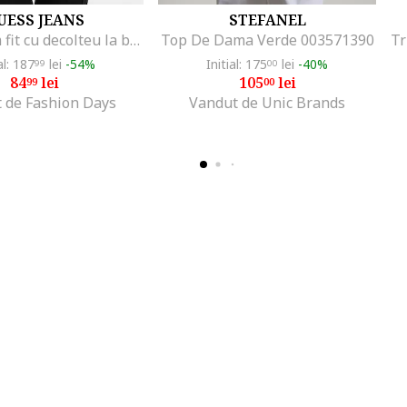
UESS JEANS
STEFANEL
Tricou slim fit cu decolteu la baza gatului, Alb/Negru/Rosu stins
Top De Dama Verde 003571390
al: 187
lei
-54%
Initial: 175
lei
-40%
99
00
84
lei
105
lei
99
00
 de Fashion Days
Vandut de Unic Brands