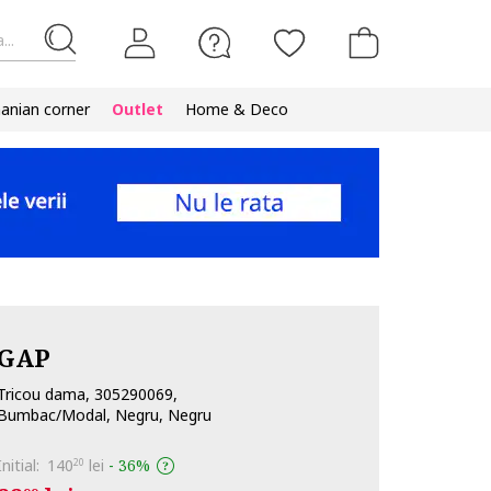
...
nian corner
Outlet
Home & Deco
GAP
Tricou dama, 305290069,
Bumbac/Modal, Negru, Negru
Initial:
140
lei
-
36%
20