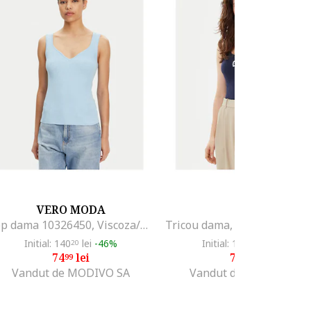
VERO MODA
GAP
Top dama 10326450, Viscoza/Poliester, Albastru deschis, Albastru deschis
Initial: 140
lei
-46%
Initial: 110
lei
-32%
20
21
74
lei
73
lei
99
99
Vandut de MODIVO SA
Vandut de MODIVO SA