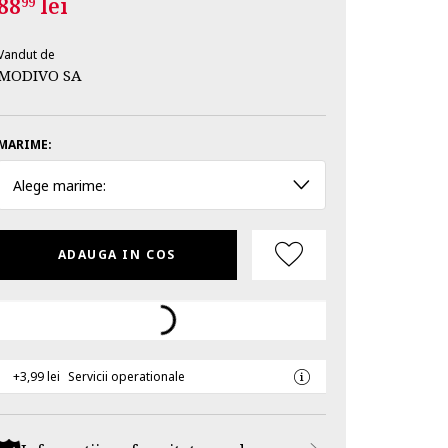
88
lei
99
Vandut de
MODIVO SA
MARIME:
Alege marime:
ADAUGA IN COS
+3,99 lei
Servicii operationale