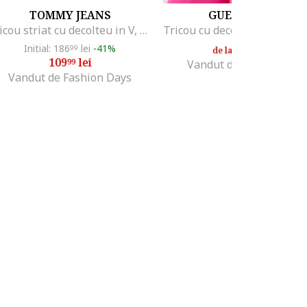
TOMMY JEANS
GUESS JEANS
Tricou striat cu decolteu in V, Negru
Initial: 186
lei
-41%
114
lei
99
99
de la
109
lei
99
Vandut de MODIVO SA
Vandut de Fashion Days