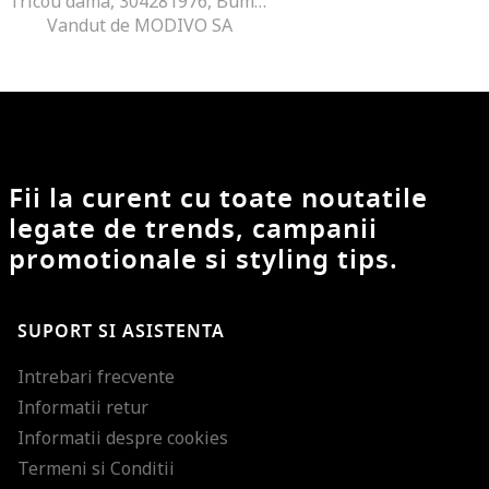
Tricou dama, 304281976, Bumbac, Negru, Negru
Vandut de MODIVO SA
Fii la curent cu toate noutatile
legate de trends, campanii
promotionale si styling tips.
SUPORT SI ASISTENTA
Intrebari frecvente
Informatii retur
Informatii despre cookies
Termeni si Conditii