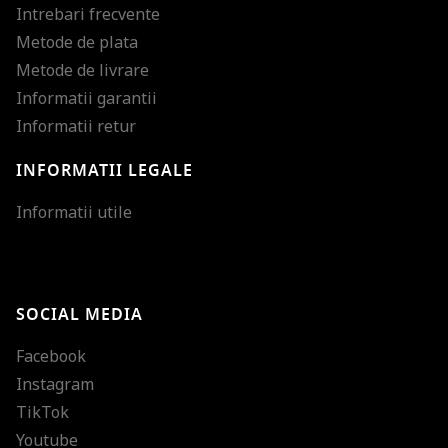
Intrebari frecvente
Metode de plata
Metode de livrare
Informatii garantii
Informatii retur
INFORMATII LEGALE
Mareste dimensiunea
Informatii utile
Micsoreaza dimensiu
Mareste spatierea tex
SOCIAL MEDIA
Micsoreaza spatierea
Facebook
Mareste inaltimea ra
Instagram
Micsoreaza inaltimea
TikTok
Inverseaza culorile
Youtube