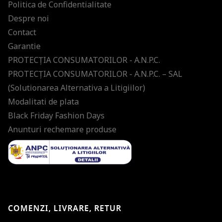
Politica de Confidentialitate
Despre noi
Contact
Garantie
PROTECŢIA CONSUMATORILOR - A.N.P.C.
PROTECŢIA CONSUMATORILOR - A.N.P.C. – SAL
(Solutionarea Alternativa a Litigiilor)
Modalitati de plata
Black Friday Fashion Days
Anunturi rechemare produse
COMENZI, LIVRARE, RETUR