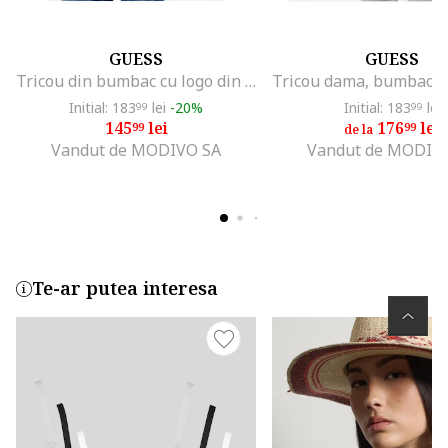
GUESS
GUESS
Tricou din bumbac cu logo din paiete
Initial: 183
lei
-20%
Initial: 183
lei
99
99
145
lei
176
lei
99
99
de la
Vandut de MODIVO SA
Vandut de MODIV
Te-ar putea interesa