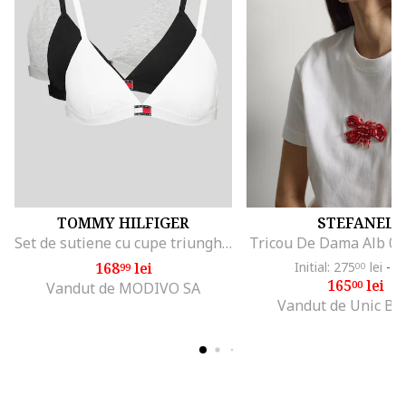
TOMMY HILFIGER
STEFANEL
Set de sutiene cu cupe triunghiulare si detaliu logo - 3 perechi, Alb/Negru/Gri melange
Tricou De Dama Alb 0
168
lei
Initial: 275
lei
-4
99
00
165
lei
00
Vandut de MODIVO SA
Vandut de Unic Br