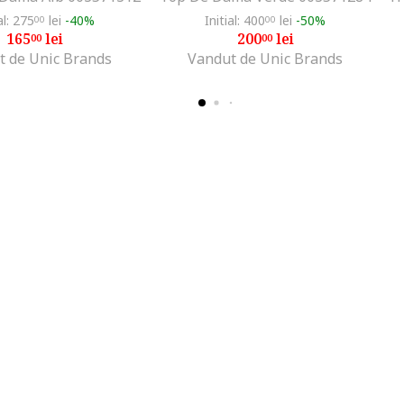
al: 275
lei
-40%
Initial: 400
lei
-50%
00
00
165
lei
200
lei
00
00
t de Unic Brands
Vandut de Unic Brands