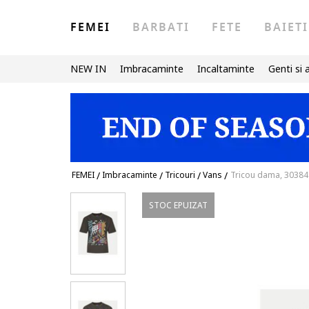
FEMEI
BARBATI
FETE
BAIETI
NEW IN
Imbracaminte
Incaltaminte
Genti si 
FEMEI
/
Imbracaminte
/
Tricouri
/
Vans
/
Tricou dama, 30384
STOC EPUIZAT