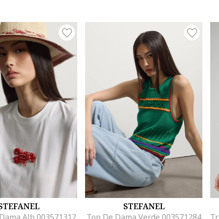
STEFANEL
STEFANEL
 Dama Alb 003571312
Top De Dama Verde 003571284