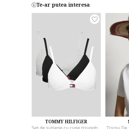
Te-ar putea interesa
TOMMY HILFIGER
Set de sutiene cu cupe triunghiulare si detaliu logo - 3 perechi, Alb/Negru/Gri melange
Tricou De