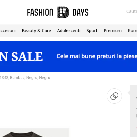
Cauta
accesorii
Beauty & Care
Adolescenti
Sport
Premium
Roma
1348, Bumbac, Negru, Negru