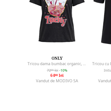
ONLY
Tricou dama bumbac organic, lejer, Negru
Tricou cu 
72
lei
-10%
Initi
00
64
lei
80
Vandut de MODIVO SA
Vandut