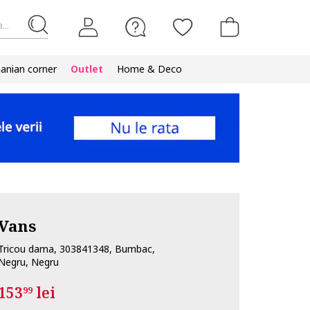
...
nian corner
Outlet
Home & Deco
Vans
Tricou dama, 303841348, Bumbac,
Negru, Negru
153
lei
99