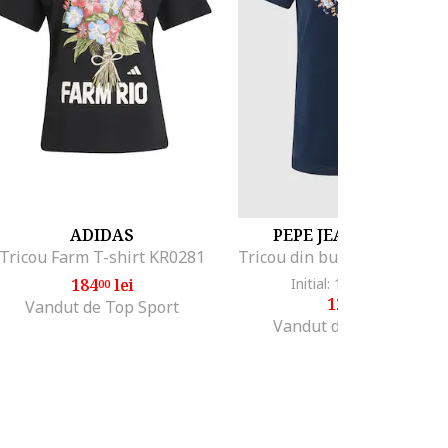
ADIDAS
PEPE JEANS LONDON
Tricou Farm T-shirt KR0281
184
lei
Initial: 190
lei
-35%
00
20
121
lei
99
Vandut de Top Sport
Vandut de MODIVO SA