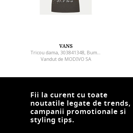
VANS
Tricou dama, 303841348, Bumbac, Negru, Negru
Vandut de MODIVO SA
Fii la curent cu toate
noutatile legate de trends,
campanii promotionale si
styling tips.