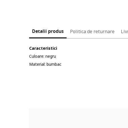
Detalii produs
Politica de returnare
Liv
Caracteristici
Culoare: negru
Material: bumbac
Cod produs:
5635918-12_232904