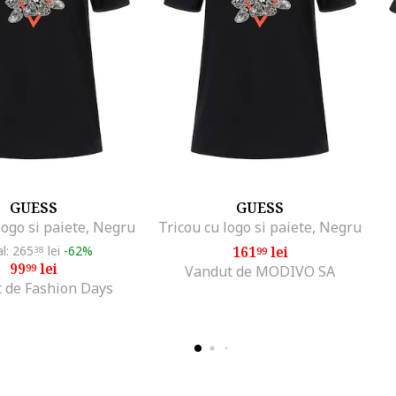
GUESS
GUESS
logo si paiete, Negru
Tricou cu logo si paiete, Negru
al: 265
lei
-62%
161
lei
38
99
99
lei
99
Vandut de MODIVO SA
 de Fashion Days