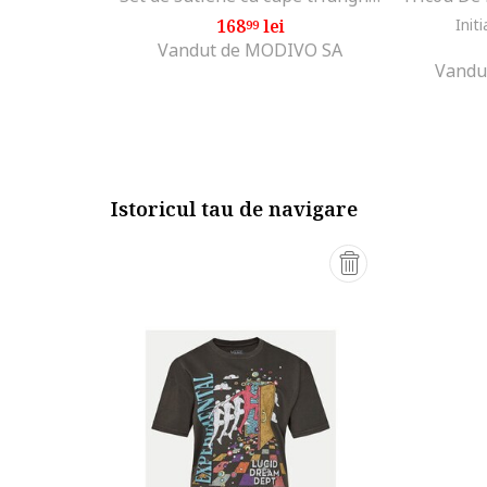
168
lei
Initi
99
Vandut de MODIVO SA
Vandu
Istoricul tau de navigare