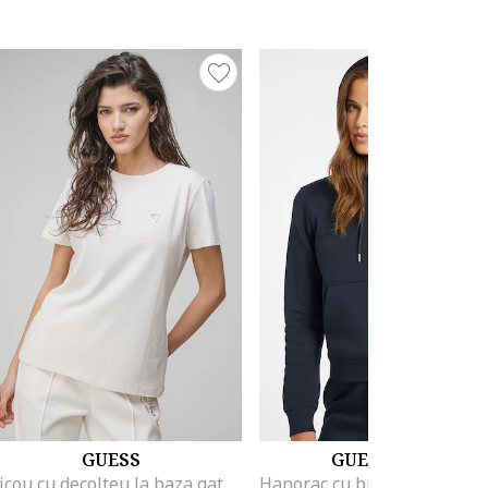
GUESS
GUESS JEANS
Tricou cu decolteu la baza gatului si aplicatie logo discreta, Alb fildes