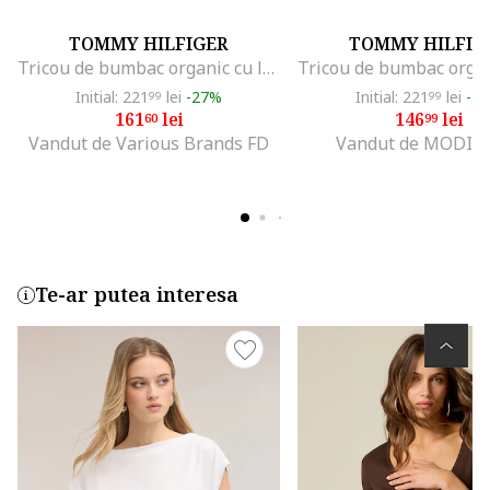
TOMMY HILFIGER
TOMMY HILFIG
Tricou de bumbac organic cu logo discret, Alb
Initial: 221
lei
-27%
Initial: 221
lei
-3
99
99
161
lei
146
lei
60
99
Vandut de Various Brands FD
Vandut de MODIV
Te-ar putea interesa