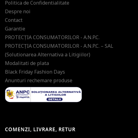
Politica de Confidentialitate
Despre noi
Contact
Garantie
PROTECŢIA CONSUMATORILOR - A.N.P.C.
PROTECŢIA CONSUMATORILOR - A.N.P.C. – SAL
(Solutionarea Alternativa a Litigiilor)
Modalitati de plata
Black Friday Fashion Days
Anunturi rechemare produse
COMENZI, LIVRARE, RETUR