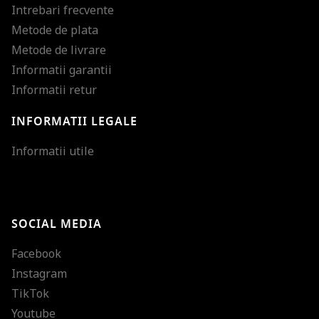
Intrebari frecvente
Metode de plata
Metode de livrare
Informatii garantii
Informatii retur
INFORMATII LEGALE
Mareste dimensiunea
Informatii utile
Micsoreaza dimensiu
Mareste spatierea tex
SOCIAL MEDIA
Micsoreaza spatierea
Facebook
Mareste inaltimea ra
Instagram
Micsoreaza inaltimea
TikTok
Inverseaza culorile
Youtube