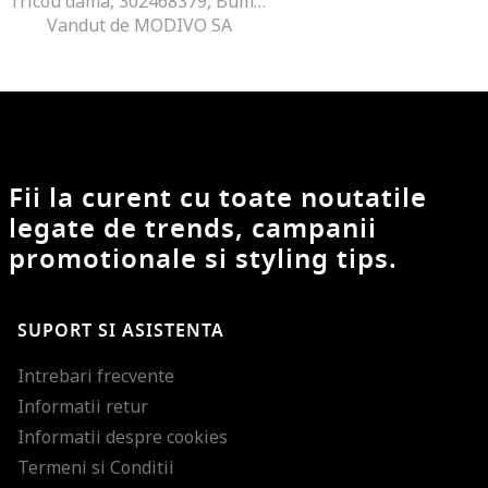
Tricou dama, 302468379, Bumbac, Alb
Vandut de MODIVO SA
Fii la curent cu toate noutatile
legate de trends, campanii
promotionale si styling tips.
SUPORT SI ASISTENTA
Intrebari frecvente
Informatii retur
Informatii despre cookies
Termeni si Conditii