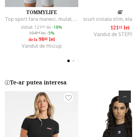
TOMMYLIFE
4F
Top sport fara maneci, mulat, negru, 95% poliester, 5% elastan
Initial: 121
lei
-18%
121
lei
06
52
104
lei
-5%
04
Vandut de STEPS
98
lei
82
de la
Vandut de Hiccup
Te-ar putea interesa