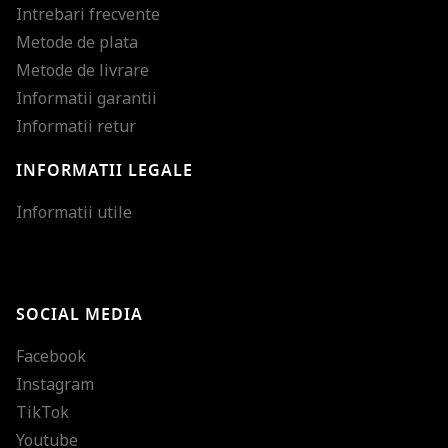
Intrebari frecvente
Metode de plata
Metode de livrare
Informatii garantii
Informatii retur
INFORMATII LEGALE
Mareste dimensiunea
Informatii utile
Micsoreaza dimensiu
Mareste spatierea tex
SOCIAL MEDIA
Micsoreaza spatierea
Facebook
Mareste inaltimea ra
Instagram
Micsoreaza inaltimea
TikTok
Inverseaza culorile
Youtube