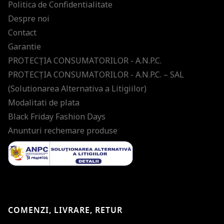
Politica de Confidentialitate
Despre noi
Contact
Garantie
PROTECŢIA CONSUMATORILOR - A.N.P.C.
PROTECŢIA CONSUMATORILOR - A.N.P.C. – SAL
(Solutionarea Alternativa a Litigiilor)
Modalitati de plata
Black Friday Fashion Days
Anunturi rechemare produse
COMENZI, LIVRARE, RETUR