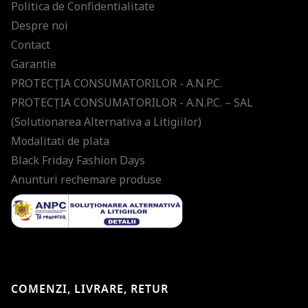
Politica de Confidentialitate
Despre noi
Contact
Garantie
PROTECŢIA CONSUMATORILOR - A.N.P.C.
PROTECŢIA CONSUMATORILOR - A.N.P.C. – SAL
(Solutionarea Alternativa a Litigiilor)
Modalitati de plata
Black Friday Fashion Days
Anunturi rechemare produse
COMENZI, LIVRARE, RETUR