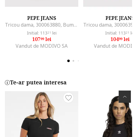
PEPE JEANS
PEPE JEANS
Tricou dama, 300063880, Bumbac, Bleumarin
Initial: 113
lei
Initial: 113
lei
21
21
107
lei
104
lei
99
99
Vandut de MODIVO SA
Vandut de MODIV
Te-ar putea interesa