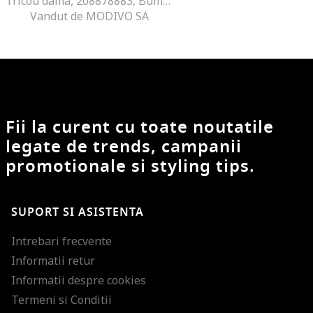
Tricou dama, 208878883, Bumbac, Negru, Negru
Vandut de MODIVO SA
Fii la curent cu toate noutatile
legate de trends, campanii
promotionale si styling tips.
SUPORT SI ASISTENTA
Intrebari frecvente
Informatii retur
Informatii despre cookies
Termeni si Conditii