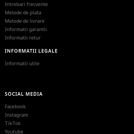
Intrebari frecvente
Metode de plata
Metode de livrare
Informatii garantii
Informatii retur
INFORMATII LEGALE
Mareste dimensiunea
Informatii utile
Micsoreaza dimensiu
Mareste spatierea tex
SOCIAL MEDIA
Micsoreaza spatierea
Facebook
Mareste inaltimea ra
Instagram
Micsoreaza inaltimea
TikTok
Inverseaza culorile
Youtube