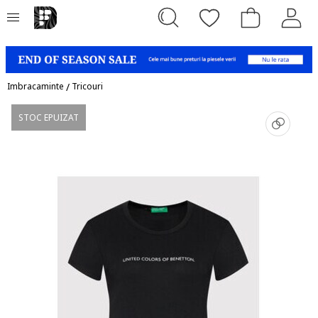
Imbracaminte
/
Tricouri
STOC EPUIZAT