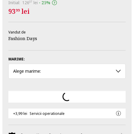
Initial:
126
lei
-
25%
07
93
lei
99
Vandut de
Fashion Days
MARIME:
Alege marime:
+3,99 lei
Servicii operationale