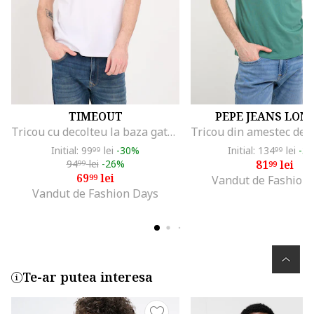
TIMEOUT
PEPE JEANS LON
Tricou cu decolteu la baza gatului, Alb
Initial: 99
lei
-30%
Initial: 134
lei
-3
99
99
94
lei
-26%
81
lei
99
99
69
lei
99
Vandut de Fashion
Vandut de Fashion Days
Te-ar putea interesa