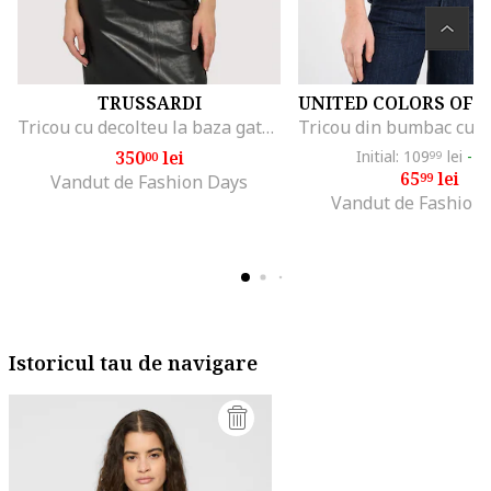
TRUSSARDI
Tricou cu decolteu la baza gatului si logo pe piept, Alb
350
lei
Initial: 109
lei
-4
00
99
65
lei
99
Vandut de Fashion Days
Vandut de Fashion
Istoricul tau de navigare