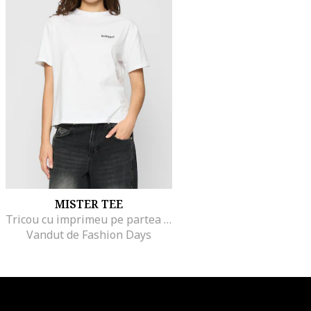
MISTER TEE
Tricou cu imprimeu pe partea din spate si decolteu la baza gatului, Alb/Negru/Albastru
Vandut de Fashion Days