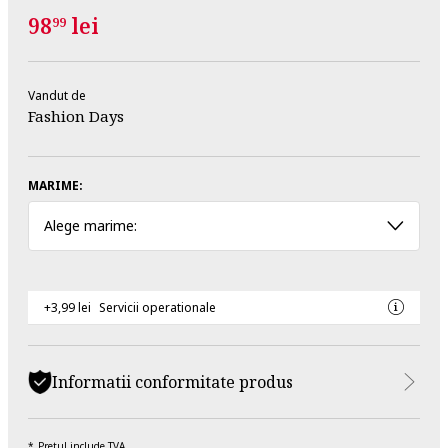
98
lei
99
Vandut de
Fashion Days
MARIME:
Alege marime:
+3,99 lei
Servicii operationale
Informatii conformitate produs
Pretul include TVA.