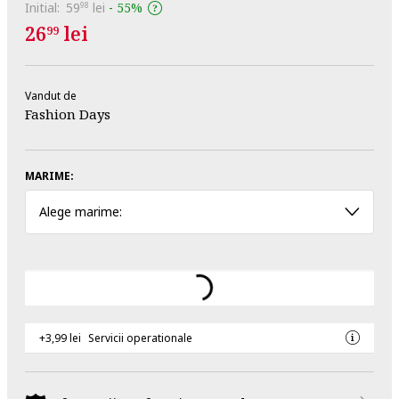
Initial:
59
lei
-
55%
98
26
lei
99
Vandut de
Fashion Days
MARIME:
Alege marime:
+3,99 lei
Servicii operationale