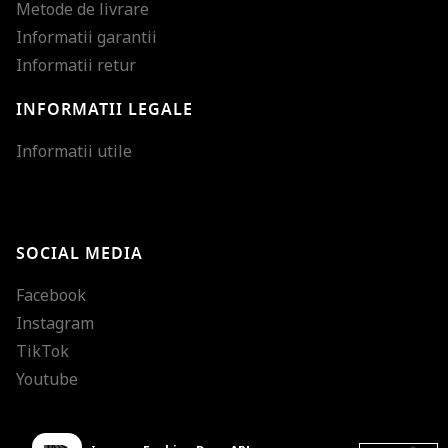
Metode de livrare
Informatii garantii
Informatii retur
INFORMATII LEGALE
Mareste dimensiunea
Informatii utile
Micsoreaza dimensiu
Mareste spatierea tex
SOCIAL MEDIA
Micsoreaza spatierea
Facebook
Mareste inaltimea ra
Instagram
Micsoreaza inaltimea
TikTok
Inverseaza culorile
Youtube
Nuante de gri