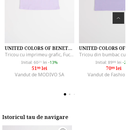
UNITED COLORS OF BENETTON
Tricou cu imprimeu grafic, Fucsia/Lila
Initial: 60
lei
-13%
Initial: 89
lei
-21
21
99
51
lei
70
lei
99
99
Vandut de MODIVO SA
Vandut de Fashion
Istoricul tau de navigare