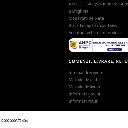
A.N.P.C. – SAL (Solutionarea Alt
a Litigiilor)
Modalitati de plata
Black Friday Fashion Days
Anunturi rechemare produse
COMENZI, LIVRARE, RET
Intrebari frecvente
Metode de plata
Metode de livrare
Informatii garantii
Informatii retur
m. J2002000372404