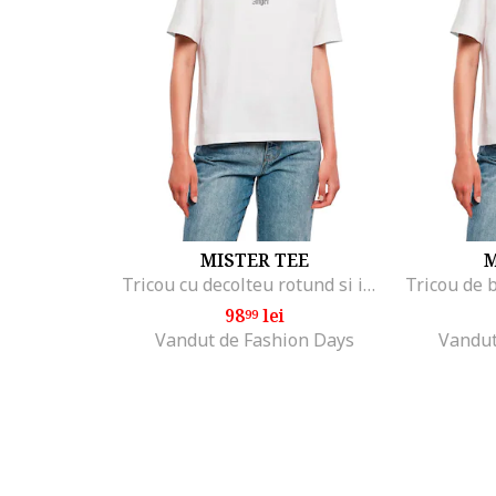
MISTER TEE
M
Tricou cu decolteu rotund si imprimeu pe partea din spate, Alb/Negru
98
lei
99
Vandut de Fashion Days
Vandut