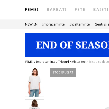
FEMEI
BARBATI
FETE
BAIETI
NEW IN
Imbracaminte
Incaltaminte
Genti si 
FEMEI
/
Imbracaminte
/
Tricouri
/
Mister tee
/
Tricou cu deco
STOC EPUIZAT