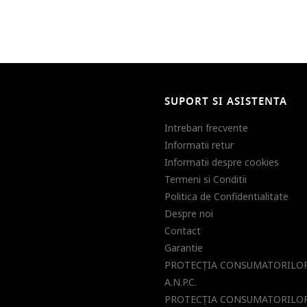
SUPORT SI ASISTENTA
Intrebari frecvente
Informatii retur
Informatii despre cookies
Termeni si Conditii
Politica de Confidentialitate
Despre noi
Contact
Garantie
PROTECŢIA CONSUMATORILOR
A.N.P.C.
PROTECŢIA CONSUMATORILOR