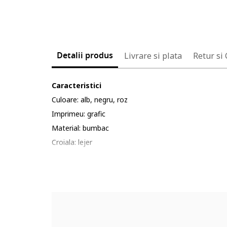
Detalii produs
Livrare si plata
Retur si
Caracteristici
Culoare: alb, negru, roz
Imprimeu: grafic
Material: bumbac
Croiala: lejer
Guler: la baza gatului
Lungime maneca: maneca scurta
Compozitie
Exterior: 100% bumbac