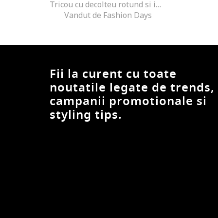
Tricou cu decolteu rotund si imprimeu pe partea din spate, Alb/Negru/Roz
Vandut de Fashion Days
Fii la curent cu toate
noutatile legate de trends,
campanii promotionale si
styling tips.