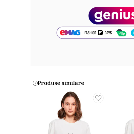
Cod produs:
MST025-WHITE
Produse similare