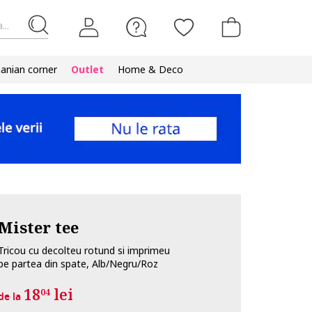
...
nian corner
Outlet
Home & Deco
Mister tee
Tricou cu decolteu rotund si imprimeu
pe partea din spate, Alb/Negru/Roz
18
lei
04
de la