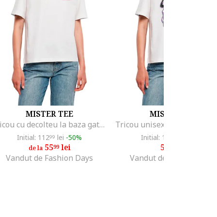
MISTER TEE
MISTER TEE
Tricou cu decolteu la baza gatului si model grafic pe partea din spate, Alb/Negru/Roz
Initial: 112
lei
-50%
Initial: 112
lei
-50%
99
99
55
lei
55
lei
99
99
de la
Vandut de Fashion Days
Vandut de Fashion Days