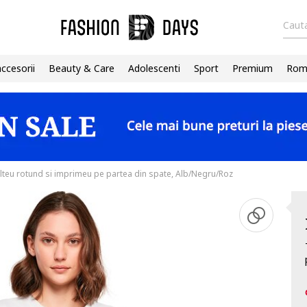
Cauta
accesorii
Beauty & Care
Adolescenti
Sport
Premium
Roma
lteu rotund si imprimeu pe partea din spate, Alb/Negru/Roz