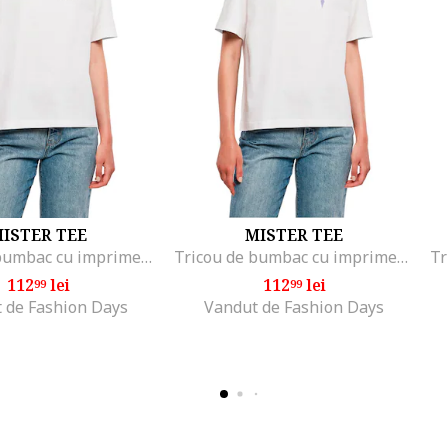
ISTER TEE
MISTER TEE
Tricou de bumbac cu imprimeu pe partea din spate, Alb/Negru/Portocaliu pal
Tricou de bumbac cu imprimeu pe spate, Alb/Lila
112
lei
112
lei
99
99
 de Fashion Days
Vandut de Fashion Days