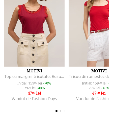
MOTIVI
MOTIVI
Top cu margini tricotate, Rosu inchis
Initial: 159
lei
-70%
Initial: 159
lei
-7
00
00
79
lei
-40%
79
lei
-40%
00
00
47
lei
47
lei
00
00
Vandut de Fashion Days
Vandut de Fashion