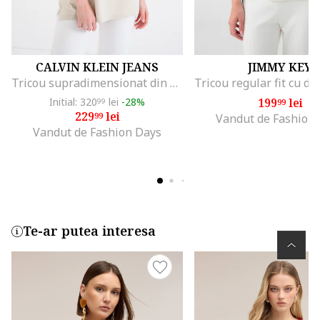
CALVIN KLEIN JEANS
JIMMY KEY
Tricou supradimensionat din bumbac, Grej
Initial: 320
lei
-28%
199
lei
99
99
229
lei
99
Vandut de Fashion
Vandut de Fashion Days
Te-ar putea interesa