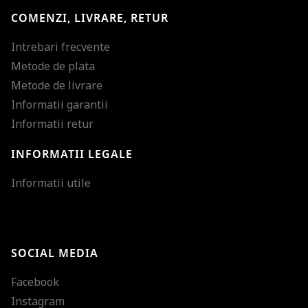
COMENZI, LIVRARE, RETUR
Intrebari frecvente
Metode de plata
Metode de livrare
Informatii garantii
Informatii retur
INFORMATII LEGALE
Mareste dimensiunea
Informatii utile
Micsoreaza dimensiu
Mareste spatierea tex
SOCIAL MEDIA
Micsoreaza spatierea
Facebook
Mareste inaltimea ra
Instagram