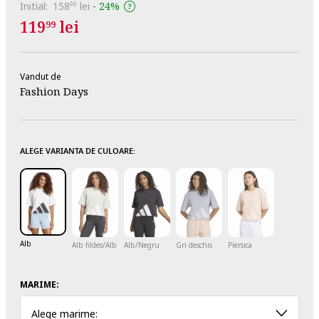
Initial:
158
lei
-
24%
99
119
lei
99
Vandut de
Fashion Days
ALEGE VARIANTA DE CULOARE:
Alb
Alb fildes/Alb optic
Alb/Negru
Gri deschis
Piersica
MARIME:
Alege marime: