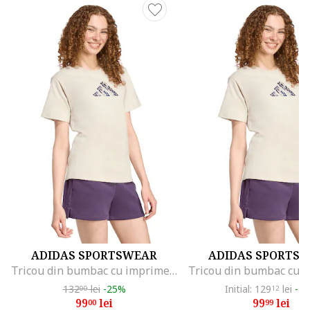
ADIDAS SPORTSWEAR
ADIDAS SPORTS
Tricou din bumbac cu imprimeu logo, Albastru inchis/Bej/Mov inchis
132
lei
-25%
Initial: 129
lei
-2
00
12
99
lei
99
lei
00
99