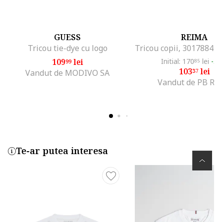
GUESS
REIMA
Tricou tie-dye cu logo
109
lei
Initial: 170
lei
-3
99
85
103
lei
37
Vandut de MODIVO SA
Vandut de PB Ret
Te-ar putea interesa