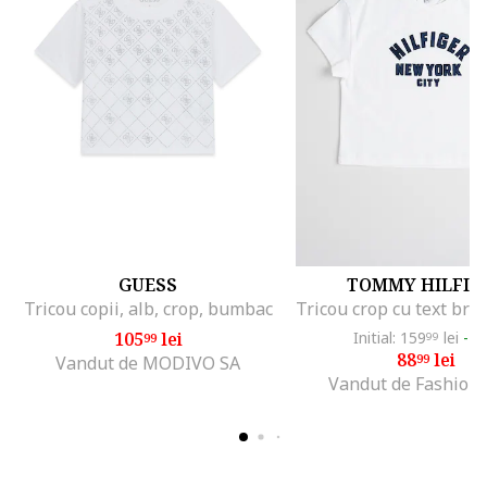
GUESS
TOMMY HILFIG
Tricou copii, alb, crop, bumbac
105
lei
Initial: 159
lei
-4
99
99
88
lei
99
Vandut de MODIVO SA
Vandut de Fashion