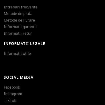
Intrebari frecvente
Metode de plata
Metode de livrare
Informatii garantii
Informatii retur
INFORMATII LEGALE
Mareste dimensiunea
Informatii utile
Micsoreaza dimensiu
Mareste spatierea tex
SOCIAL MEDIA
Micsoreaza spatierea
Facebook
Mareste inaltimea ra
Instagram
Micsoreaza inaltimea
TikTok