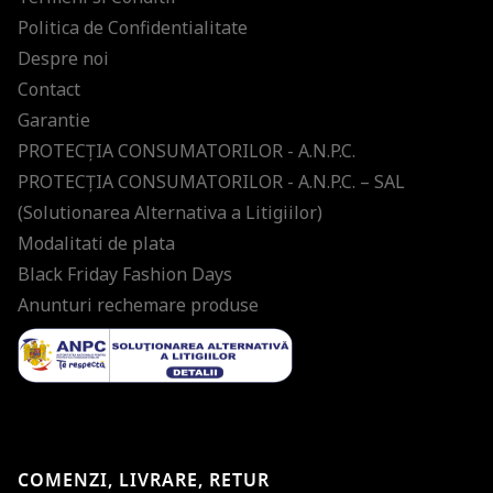
Politica de Confidentialitate
Despre noi
Contact
Garantie
PROTECŢIA CONSUMATORILOR - A.N.P.C.
PROTECŢIA CONSUMATORILOR - A.N.P.C. – SAL
(Solutionarea Alternativa a Litigiilor)
Modalitati de plata
Black Friday Fashion Days
Anunturi rechemare produse
COMENZI, LIVRARE, RETUR