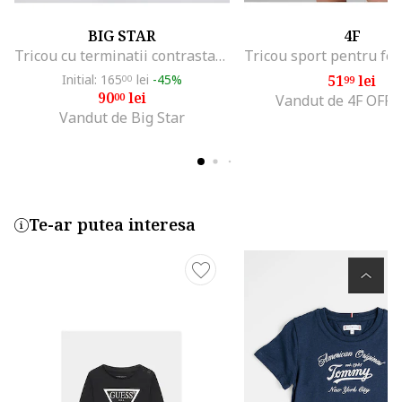
BIG STAR
4F
Tricou cu terminatii contrastante Kola 403
Initial: 165
lei
-45%
51
lei
00
99
90
lei
00
Vandut de 4F OFFI
Vandut de Big Star
Te-ar putea interesa