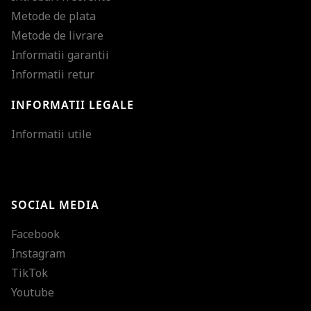
Metode de plata
Metode de livrare
Informatii garantii
Informatii retur
INFORMATII LEGALE
Mareste dimensiunea
Informatii utile
Micsoreaza dimensiu
Mareste spatierea tex
SOCIAL MEDIA
Micsoreaza spatierea
Facebook
Mareste inaltimea ra
Instagram
Micsoreaza inaltimea
TikTok
Inverseaza culorile
Youtube