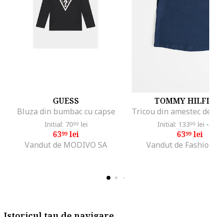
GUESS
TOMMY HILFIG
Bluza din bumbac cu capse
Initial: 70
lei
Initial: 133
lei
-5
99
99
63
lei
63
lei
99
99
Vandut de MODIVO SA
Vandut de Fashion
Istoricul tau de navigare