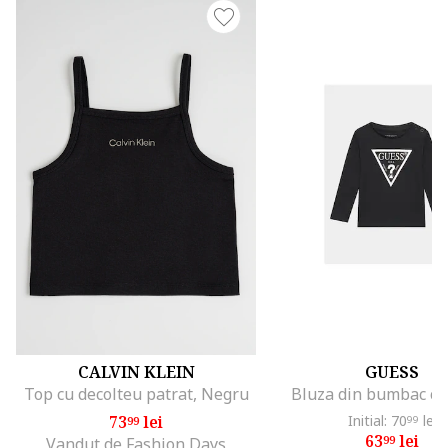
CALVIN KLEIN
GUESS
Top cu decolteu patrat, Negru
Bluza din bumbac cu
73
lei
Initial: 70
lei
99
99
63
lei
99
Vandut de Fashion Days