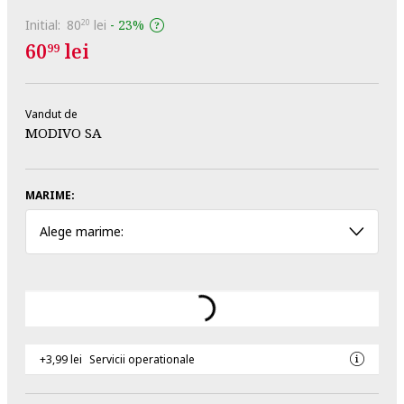
Initial:
80
lei
-
23%
20
60
lei
99
Vandut de
MODIVO SA
MARIME:
Alege marime:
+3,99 lei
Servicii operationale