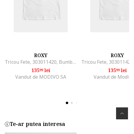
ROXY
ROXY
Tricou Fete, 303011420, Bumbac, Alb
135
lei
135
lei
99
99
Vandut de MODIVO SA
Vandut de Modivo
Te-ar putea interesa