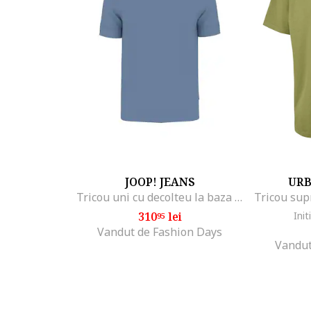
JOOP! JEANS
URB
Tricou uni cu decolteu la baza gatului, Albastru
310
lei
Init
95
Vandut de Fashion Days
Vandut