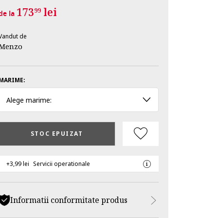
173
lei
99
de la
Vandut de
Menzo
MARIME:
Alege marime:
STOC EPUIZAT
+3,99 lei
Servicii operationale
Informatii conformitate produs