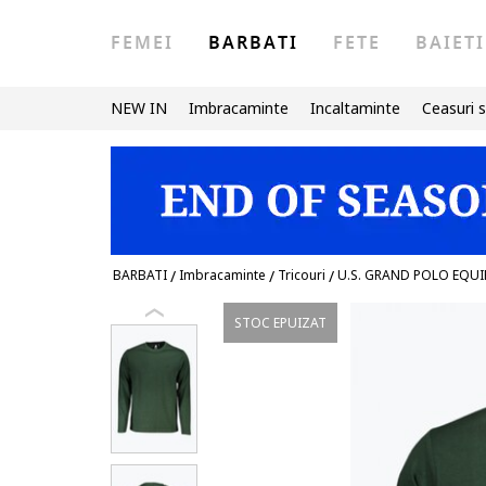
FEMEI
BARBATI
FETE
BAIETI
NEW IN
Imbracaminte
Incaltaminte
Ceasuri s
BARBATI
/
Imbracaminte
/
Tricouri
/
U.S. GRAND POLO EQUI
STOC EPUIZAT