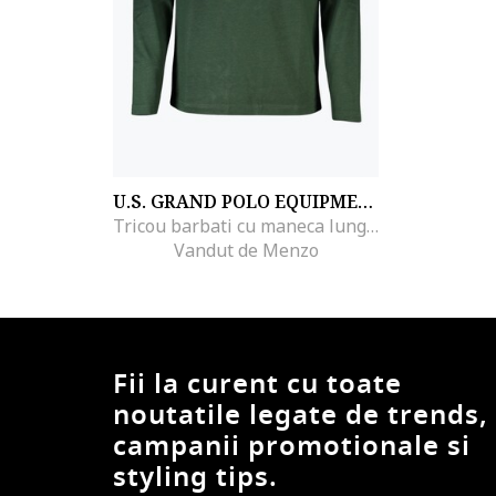
U.S. GRAND POLO EQUIPMENT & APPAREL
Tricou barbati cu maneca lunga si imprimeu cu logo verde inchis, Verde inchis
Vandut de Menzo
Fii la curent cu toate
noutatile legate de trends,
campanii promotionale si
styling tips.