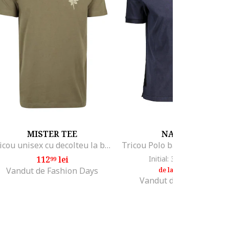
MISTER TEE
NAPAPIJRI
Tricou unisex cu decolteu la baza gatului si imprimeu, Verde masliniu
112
lei
Initial: 347
lei
-33%
99
21
229
lei
99
Vandut de Fashion Days
de la
Vandut de MODIVO SA