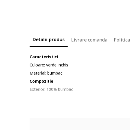
Detalii produs
Livrare comanda
Politic
Caracteristici
Culoare: verde inchis
Material: bumbac
Compozitie
Exterior: 100% bumbac
Cod produs:
4608344-4_208012