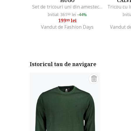
HUGO
CALVI
Set de tricouri uni din amestec de bumbac - 2 piese, Negru
Tricou cu 
Initial: 361
lei
-44%
Initi
99
199
lei
99
Vandut de Fashion Days
Vandut d
Istoricul tau de navigare