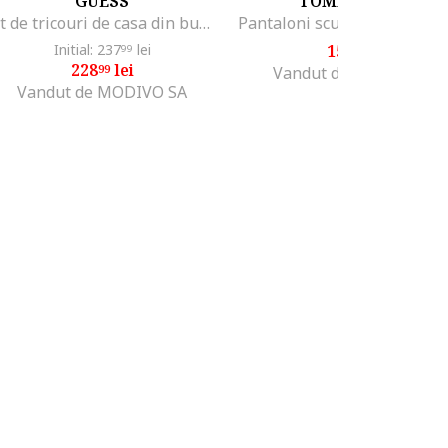
GUESS
TOMMY JEANS
Set de tricouri de casa din bumbac - 3 Piese, Alb/Negru/Gri
Initial: 237
lei
151
lei
99
99
228
lei
99
Vandut de MODIVO SA
Vandut de MODIVO SA