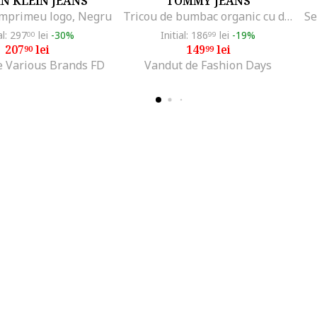
N KLEIN JEANS
TOMMY JEANS
imprimeu logo, Negru
Tricou de bumbac organic cu decolteu la baza gatului, Alb
al: 297
lei
-30%
Initial: 186
lei
-19%
00
99
207
lei
149
lei
90
99
e Various Brands FD
Vandut de Fashion Days