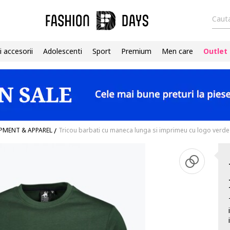
Cauta
i accesorii
Adolescenti
Sport
Premium
Men care
Outlet
PMENT & APPAREL
/
Tricou barbati cu maneca lunga si imprimeu cu logo verde 