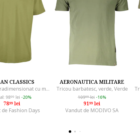
AN CLASSICS
AERONAUTICA MILITARE
Tricou supradimensionat cu maneci cazute, Verde masliniu
Tricou barbatesc, verde, Verde
ial: 98
lei
-20%
109
lei
-16%
99
99
78
lei
91
lei
99
99
 de Fashion Days
Vandut de MODIVO SA