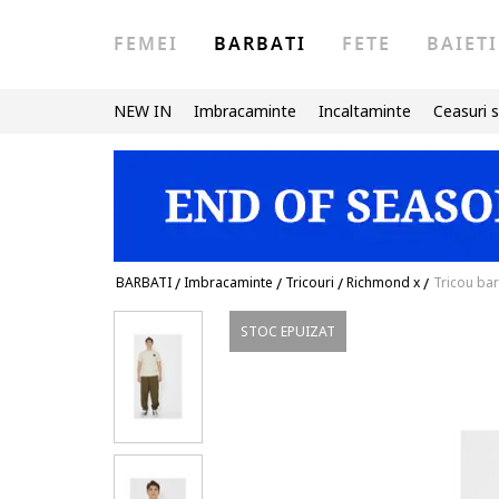
FEMEI
BARBATI
FETE
BAIETI
NEW IN
Imbracaminte
Incaltaminte
Ceasuri s
BARBATI
/
Imbracaminte
/
Tricouri
/
Richmond x
/
Tricou bar
STOC EPUIZAT