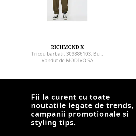
RICHMOND X
Tricou barbati, 303886103, Bumbac, Bej, Bej
Vandut de MODIVO SA
Fii la curent cu toate
noutatile legate de trends,
campanii promotionale si
styling tips.