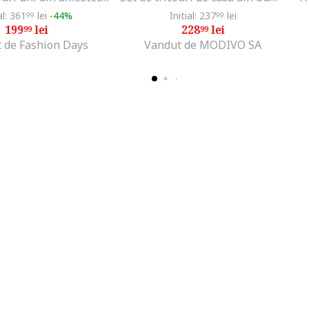
al: 361
lei
-44%
Initial: 237
lei
99
99
199
lei
228
lei
99
99
 de Fashion Days
Vandut de MODIVO SA