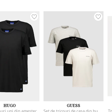
HUGO
GUESS
Set de tricouri uni din amestec de bumbac - 2 piese, Negru
Set de tricouri de casa din bumbac - 3 Piese, Alb/Negru/Gri
Tr