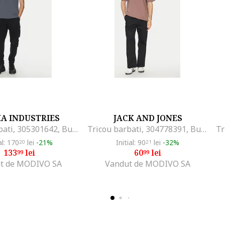
A INDUSTRIES
JACK AND JONES
Tricou barbati, 305301642, Bumbac, Gri, Gri
Tricou barbati, 304778391, Bumbac, Maro, Maro
al: 170
lei
-21%
Initial: 90
lei
-32%
20
21
133
lei
60
lei
99
99
t de MODIVO SA
Vandut de MODIVO SA