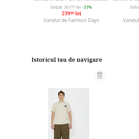
Initial: 361
lei
-33%
Initi
99
239
lei
99
Vandut de Fashion Days
Vandut
Istoricul tau de navigare