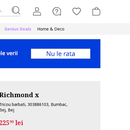
...
Genius Deals
Home & Deco
Richmond x
Tricou barbati, 303886103, Bumbac,
Bej, Bej
225
lei
99