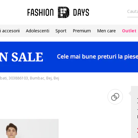
Cauta
i accesorii
Adolescenti
Sport
Premium
Men care
Outlet
bati, 303886103, Bumbac, Bej, Bej