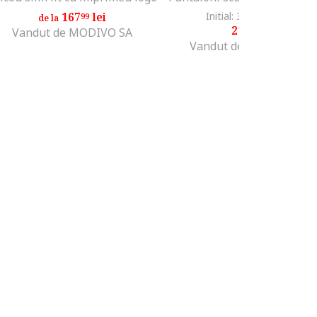
167
lei
Initial: 373
lei
-41%
99
99
de la
219
lei
99
Vandut de MODIVO SA
Vandut de Fashion Days