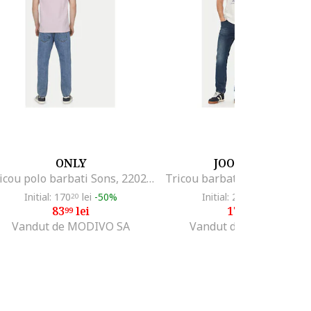
ONLY
JOOP! JEANS
Tricou polo barbati Sons, 22024827, Bumbac organic, Roz, Roz
Initial: 170
lei
-50%
Initial: 250
lei
-29%
20
20
83
lei
175
lei
99
99
Vandut de MODIVO SA
Vandut de MODIVO SA