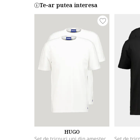
Te-ar putea interesa
HUGO
Set de tricouri uni din amestec de bumbac - 2 piese, Alb optic