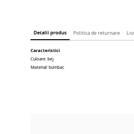
Detalii produs
Politica de returnare
Liv
Caracteristici
Culoare: bej
Material: bumbac
Cod produs:
6180215-8_232904