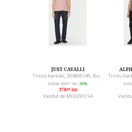
JUST CAVALLI
ALPH
Tricou barbati, 304865145, Bumbac, Roz, Roz
Initial: 600
lei
-36%
Initi
21
378
lei
99
Vandut de MODIVO SA
Vandu