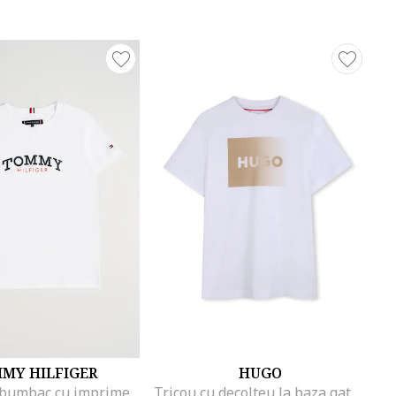
MY HILFIGER
HUGO
Tricou din bumbac cu imprimeu logo, Alb
Tricou cu decolteu la baza gatului si imprimeu logo cu aspect in degrade, Maro camel/Alb optic