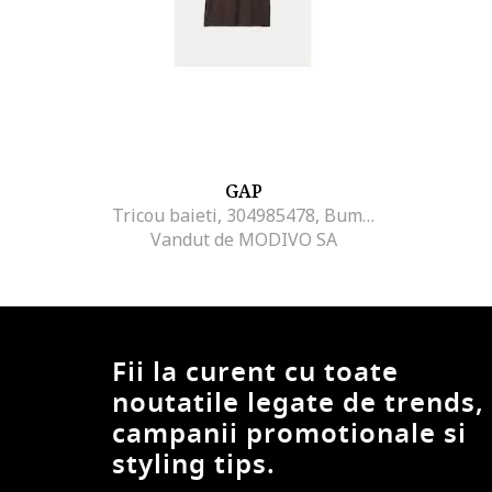
GAP
Tricou baieti, 304985478, Bumbac, 134 CM, Maro
Vandut de MODIVO SA
Fii la curent cu toate
noutatile legate de trends,
campanii promotionale si
styling tips.