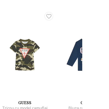
GUESS
GUESS
Tricou cu model camuflaj
Bluza copii albastru,