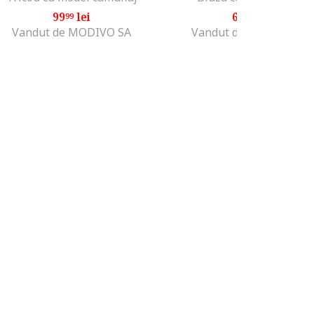
99
lei
66
lei
99
99
Vandut de MODIVO SA
Vandut de MODIVO SA