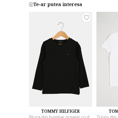
Te-ar putea interesa
TOMMY HILFIGER
TOM
Bluza din bumbac organic cu detaliu logo, Negru