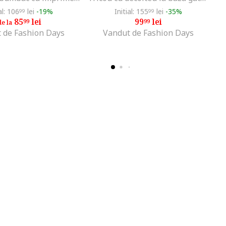
al: 106
lei
-19%
Initial: 155
lei
-35%
99
99
85
lei
99
lei
99
99
de la
 de Fashion Days
Vandut de Fashion Days