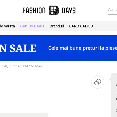
Cauta
de varsta
Genius Deals
Branduri
CARD CADOU
985478, Bumbac, 134 CM, Maro