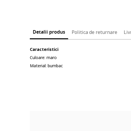
Detalii produs
Politica de returnare
Liv
Caracteristici
Culoare: maro
Material: bumbac
Cod produs:
90748710-9_232904
Part number key:
D1J7K73BM