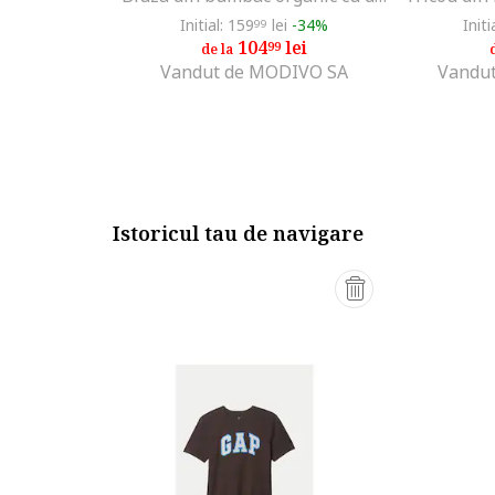
Initial: 159
lei
-34%
Initi
99
104
lei
99
de la
Vandut de MODIVO SA
Vandut
Istoricul tau de navigare