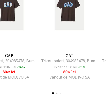
GAP
GAP
Tricou baieti, 304985478, Bumbac, 134 CM, Maro
Tricou baieti, 304985478, Bumbac, 134 CM, Maro
Tr
al: 110
lei
-26%
Initial: 110
lei
-26%
21
21
80
lei
80
lei
99
99
t de MODIVO SA
Vandut de MODIVO SA