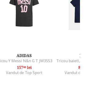
ADIDAS
LEGO
icou Y Messi N&n G T JM3553
157
lei
83
lei
00
99
Vandut de Top Sport
Vandut de MODIVO SA