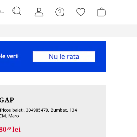
...
GAP
Tricou baieti, 304985478, Bumbac, 134
CM, Maro
80
lei
99