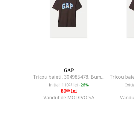
GAP
Tricou baieti, 304985478, Bumbac, 134 CM, Maro
Initial: 110
lei
-26%
Initi
21
80
lei
99
Vandut de MODIVO SA
Vandu