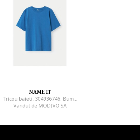
NAME IT
Tricou baieti, 304936746, Bumbac, Albastru, Albastru
Vandut de MODIVO SA