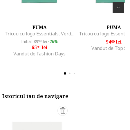
PUMA
PUMA
Tricou cu logo Essentials, Verde aquamarin
Initial: 89
lei
-26%
94
lei
99
00
65
lei
99
Vandut de Top Sp
Vandut de Fashion Days
Istoricul tau de navigare