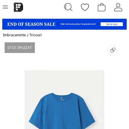
Imbracaminte
/
Tricouri
STOC EPUIZAT