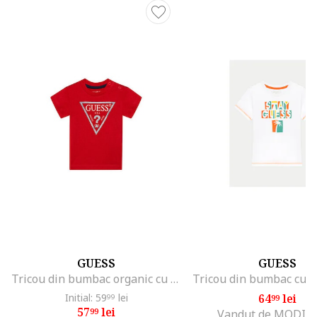
GUESS
GUESS
Tricou din bumbac organic cu imprimeu logo 418288, Rosu
Initial: 59
lei
64
lei
99
99
57
lei
99
Vandut de MODIV