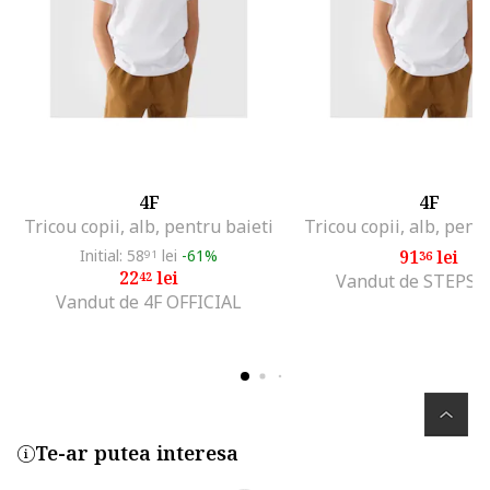
4F
4F
Tricou copii, alb, pentru baieti
Tricou copii, alb, pent
Initial: 58
lei
-61%
91
lei
91
36
22
lei
42
Vandut de STEPS
Vandut de 4F OFFICIAL
Te-ar putea interesa