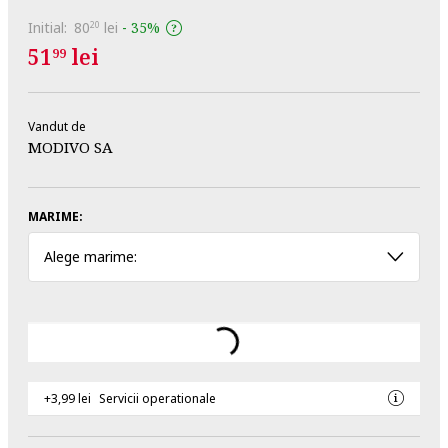
Initial:
80
lei
-
35%
20
51
lei
99
Vandut de
MODIVO SA
MARIME:
Alege marime:
+3,99 lei
Servicii operationale