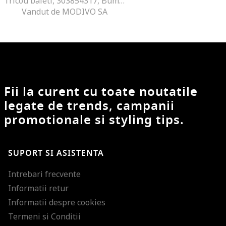
Tricou baieti, 303854317, Bumbac, 68-74 CM, Alb
Vandut de MODIVO SA
Fii la curent cu toate noutatile
legate de trends, campanii
promotionale si styling tips.
SUPORT SI ASISTENTA
Intrebari frecvente
Informatii retur
Informatii despre cookies
Termeni si Conditii