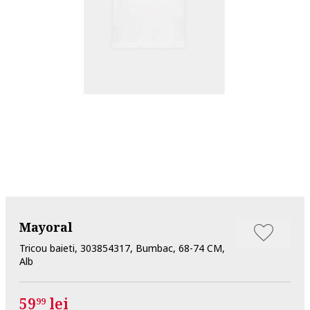
Mayoral
Tricou baieti, 303854317, Bumbac, 68-74 CM,
Alb
59
lei
99