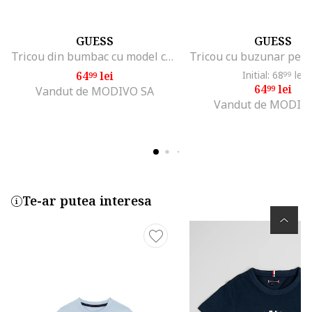
GUESS
GUESS
Tricou din bumbac cu model cu logo
64
lei
Initial: 68
lei
99
99
64
lei
99
Vandut de MODIVO SA
Vandut de MODIV
Te-ar putea interesa