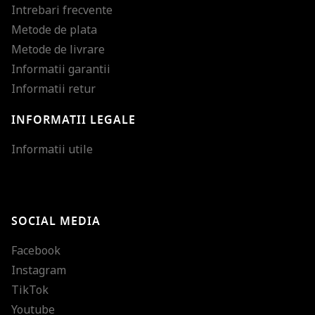
Intrebari frecvente
Metode de plata
Metode de livrare
Informatii garantii
Informatii retur
INFORMATII LEGALE
Mareste dimensiunea
Informatii utile
Micsoreaza dimensiu
Mareste spatierea tex
SOCIAL MEDIA
Micsoreaza spatierea
Facebook
Mareste inaltimea ra
Instagram
Micsoreaza inaltimea
TikTok
Inverseaza culorile
Youtube