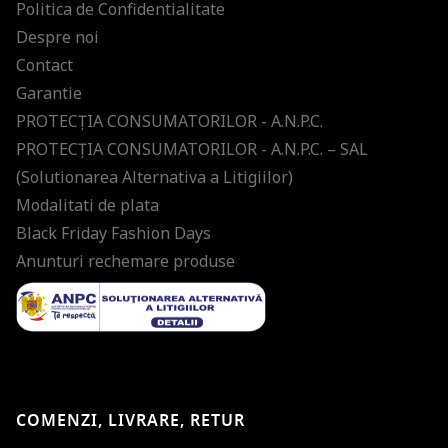
Politica de Confidentialitate
Despre noi
Contact
Garantie
PROTECŢIA CONSUMATORILOR - A.N.P.C.
PROTECŢIA CONSUMATORILOR - A.N.P.C. – SAL
(Solutionarea Alternativa a Litigiilor)
Modalitati de plata
Black Friday Fashion Days
Anunturi rechemare produse
COMENZI, LIVRARE, RETUR